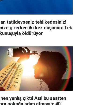
 an tatildeyseniz tehlikedesiniz!
nize girerken iki kez düşünün: Tek
kunuşuyla öldürüyor
inen yanlış çıktı! Asıl bu saatten
nra sokağa adım atmayın: 40'ı