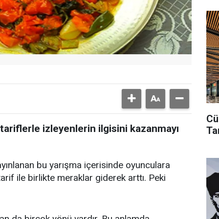
Cü
riflerle izleyenlerin ilgisini kazanmayı
Ta
yınlanan bu yarışma içerisinde oyunculara
arif ile birlikte meraklar giderek arttı. Peki
olan da birçok yönü vardır. Bu anlamda