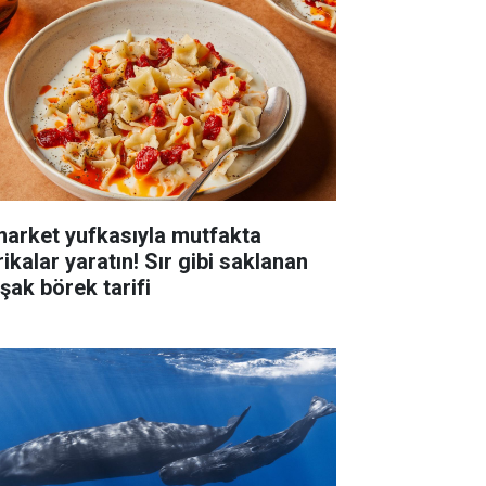
market yufkasıyla mutfakta
ikalar yaratın! Sır gibi saklanan
pşak börek tarifi