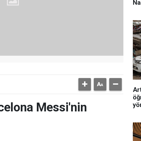
Na
Ar
öğ
celona Messi'nin
yö