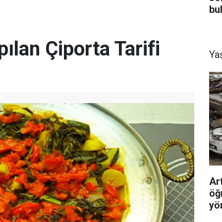
bu
ılan Çiporta Tarifi
Ya
Ar
öğ
yö