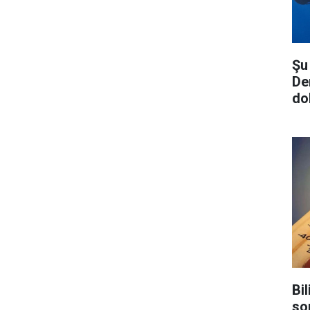
Şu
De
do
Bil
so