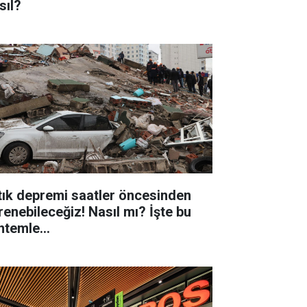
sıl?
tık depremi saatler öncesinden
renebileceğiz! Nasıl mı? İşte bu
ntemle...