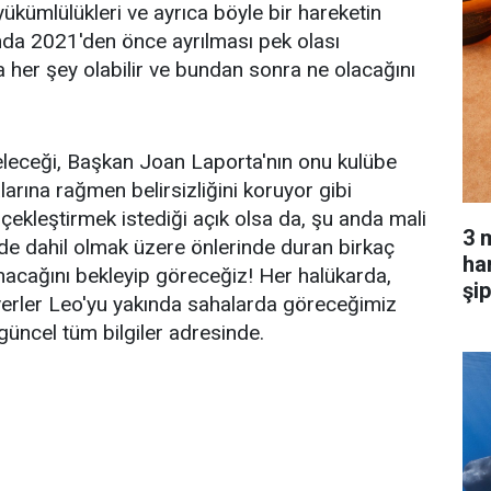
ükümlülükleri ve ayrıca böyle bir hareketin
nda 2021'den önce ayrılması pek olası
a her şey olabilir ve bundan sonra ne olacağını
eleceği, Başkan Joan Laporta'nın onu kulübe
alarına rağmen belirsizliğini koruyor gibi
çekleştirmek istediği açık olsa da, şu anda mali
3 
de dahil olmak üzere önlerinde duran birkaç
har
nacağını bekleyip göreceğiz! Her halükarda,
şi
everler Leo'yu yakında sahalarda göreceğimiz
güncel tüm bilgiler adresinde.