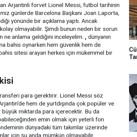
Arjantinli forvet Lionel Messi, futbol tarihinin
iğimiz günlerde Barcelona Başkanı Joan Laporta,
diği yönünde bir açıklama yaptı. Ancak
kolay olmayabilir. Şimdi bunun neden bir sorun
in ne anlama geldiğini inceleyelim.
,
dünyanın
rına bahis oynarken hem güvenlik hem de
Cü
i bahis sitesi arayan herkes için mükemmel bir
Ta
kisi
ransferi para gerektirir. Lionel Messi söz
rjantin'de hem de yurtdışında çok popüler ve
er büyük miktarda para içerecektir. Bu da
abileceğinden emin olmak için yeterli fon
Pandeminin dünyadaki tüm takımlar üzerinde
 onlar için şu anda mümkün olmayabilir.