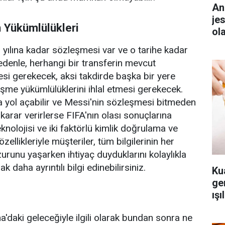
An
je
 Yükümlülükleri
ol
yılına kadar sözleşmesi var ve o tarihe kadar
nedenle, herhangi bir transferin mevcut
i gerekecek, aksi takdirde başka bir yere
eşme yükümlülüklerini ihlal etmesi gerekecek.
a yol açabilir ve Messi'nin sözleşmesi bitmeden
e karar verirlerse FIFA'nın olası sonuçlarına
eknolojisi ve iki faktörlü kimlik doğrulama ve
zellikleriyle müşteriler, tüm bilgilerinin her
runu yaşarken ihtiyaç duyduklarını kolaylıkla
k daha ayrıntılı bilgi edinebilirsiniz.
Ku
ger
ışı
'daki geleceğiyle ilgili olarak bundan sonra ne