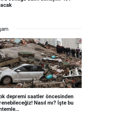
lacak
şam
tık depremi saatler öncesinden
renebileceğiz! Nasıl mı? İşte bu
ntemle...