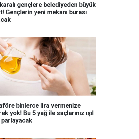
karalı gençlere belediyeden büyük
st! Gençlerin yeni mekanı burası
acak
aföre binlerce lira vermenize
ek yok! Bu 5 yağ ile saçlarınız ışıl
l parlayacak