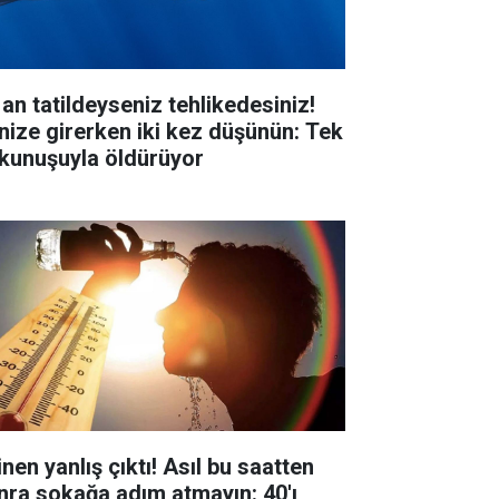
 an tatildeyseniz tehlikedesiniz!
nize girerken iki kez düşünün: Tek
kunuşuyla öldürüyor
inen yanlış çıktı! Asıl bu saatten
nra sokağa adım atmayın: 40'ı