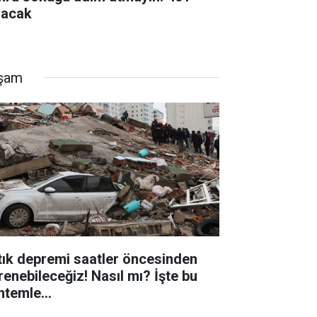
lacak
şam
tık depremi saatler öncesinden
renebileceğiz! Nasıl mı? İşte bu
ntemle...