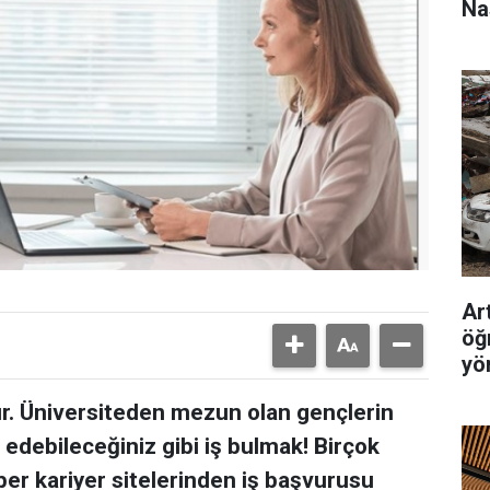
Na
Ar
öğ
yö
dır. Üniversiteden mezun olan gençlerin
debileceğiniz gibi iş bulmak! Birçok
ber kariyer sitelerinden iş başvurusu