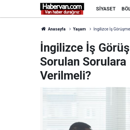
SIYASET
BÖ
Anasayfa
Yaşam
İngilizce İş Görüşme
İngilizce İş Görü
Sorulan Sorulara 
Verilmeli?