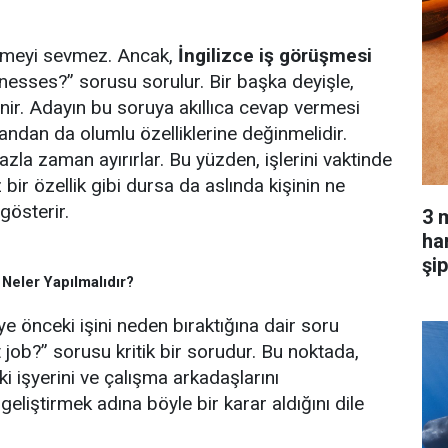
etmeyi sevmez. Ancak,
İngilizce iş görüşmesi
esses?” sorusu sorulur. Bir başka deyişle,
enir. Adayın bu soruya akıllıca cevap vermesi
 yandan da olumlu özelliklerine değinmelidir.
azla zaman ayırırlar. Bu yüzden, işlerini vaktinde
ir özellik gibi dursa da aslında kişinin ne
gösterir.
3 
har
şi
 Neler Yapılmalıdır?
ye önceki işini neden bıraktığına dair soru
t job?” sorusu kritik bir sorudur. Bu noktada,
 işyerini ve çalışma arkadaşlarını
eliştirmek adına böyle bir karar aldığını dile