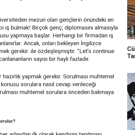
 Üniversiteden mezun olan gençlerin önündeki en
i iş bulmak! Birçok genç; diplomasını almasıyla
rusu yapmaya başlar. Herhangi bir firmadan iş
lanırlar. Ancak, onları bekleyen İngilizce
Cü
ek gerekir. ile özdeşleşmiştir. “Let’s continue
Ta
nlananların sayısı bir hayli fazladır.
ir hazırlık yapmak gerekir. Sorulması muhtemel
z konusu sorulara nasıl cevap verileceği
sorulması muhtemel sorulara önceden bakmaya
Sorulur?
ber adaydan ilk olarak kendisini tanıtması