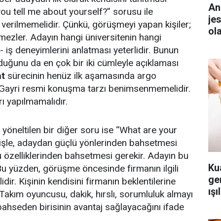
An
you tell me about yourself?” sorusu ile
je
p verilmemelidir. Çünkü, görüşmeyi yapan kişiler;
ol
temezler. Adayın hangi üniversitenin hangi
iş deneyimlerini anlatması yeterlidir. Bunun
duğunu da en çok bir iki cümleyle açıklaması
at
sürecinin henüz ilk aşamasında argo
r. Gayri resmi konuşma tarzı benimsenmemelidir.
rı yapılmamalıdır.
yöneltilen bir diğer soru ise “What are your
işle, adaydan güçlü yönlerinden bahsetmesi
u özelliklerinden bahsetmesi gerekir. Adayın bu
Ku
Bu yüzden, görüşme öncesinde firmanın ilgili
ger
dir. Kişinin kendisini firmanın beklentilerine
ışı
 Takım oyuncusu, dakik, hırslı, sorumluluk almayı
 bahseden birisinin avantaj sağlayacağını ifade