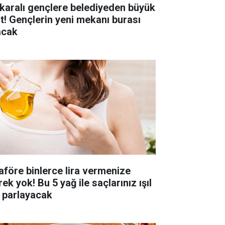
karalı gençlere belediyeden büyük
st! Gençlerin yeni mekanı burası
acak
aföre binlerce lira vermenize
ek yok! Bu 5 yağ ile saçlarınız ışıl
l parlayacak