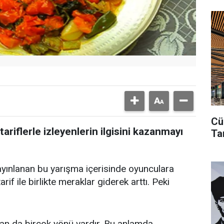
Cü
riflerle izleyenlerin ilgisini kazanmayı
Ta
yınlanan bu yarışma içerisinde oyunculara
arif ile birlikte meraklar giderek arttı. Peki
olan da birçok yönü vardır. Bu anlamda