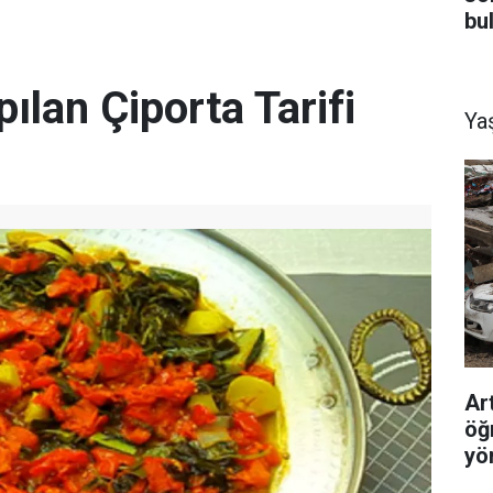
bu
ılan Çiporta Tarifi
Ya
Ar
öğ
yö