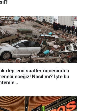
sıl?
tık depremi saatler öncesinden
renebileceğiz! Nasıl mı? İşte bu
ntemle...