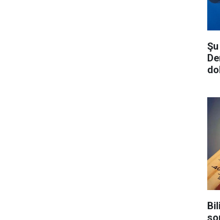
Şu
De
do
Bil
so