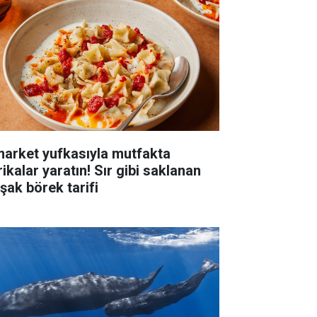
market yufkasıyla mutfakta
ikalar yaratın! Sır gibi saklanan
pşak börek tarifi