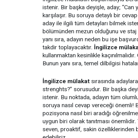
istenir. Bir başka deyişle, aday; “Can 
karşılaşır. Bu soruya detaylı bir ceva
aday ile ilgili tüm detayları bilmek is
bölümünden mezun olduğunu ve staj - 
yanı sıra, adayın neden bu işe başvur
takdir toplayacaktır.
İngilizce mülak
kullanmaktan kesinlikle kaçınılmalıdı
Bunun yanı sıra, temel dilbilgisi hatala
İngilizce mülakat
sırasında adaylara 
strenghts?” sorusudur. Bir başka dey
istenir. Bu noktada, adayın tüm oluml
soruya nasıl cevap vereceği önemli! 
pozisyona nasıl biri aradığı öğrenilmeli
uygun biri olarak tanıtması önemlidir.
seven, proaktif, sakin özelliklerinden
edebiliriz.