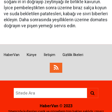
soğanı iri iri doğrayıp zeytinyağı ile birlikte kavurun.
İyice pembeleştikten sonra üzerine biraz salça koyun
ve suda bekletilen patatesleri, kabağı ve sivri biberleri
ekleyin. Daha sonrasında yeşilliklerin üzerine domates
doğrayın ve pişen yemeği servis edin.
HaberVan
Künye
İletişim
Gizlilik İlkeleri
HaberVan
© 2023
Sitemizde kullanılan içerik ve görsellerin tüm hakları saklıdır, izinsiz