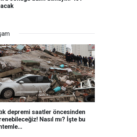
lacak
şam
tık depremi saatler öncesinden
renebileceğiz! Nasıl mı? İşte bu
ntemle...