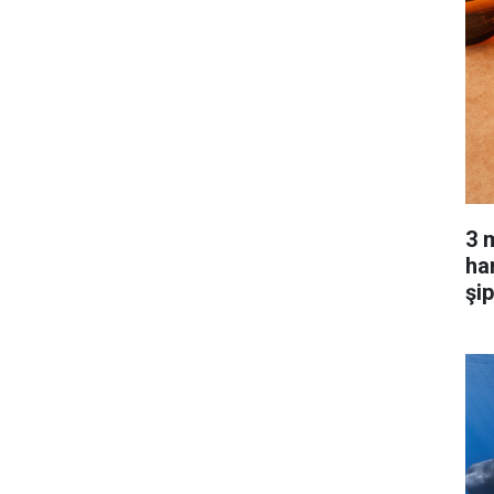
3 
har
şi