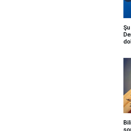
Şu
De
do
Bil
so