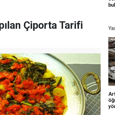
bu
ılan Çiporta Tarifi
Ya
Ar
öğ
yö