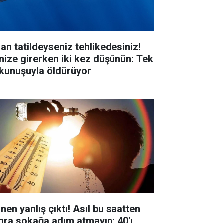
 an tatildeyseniz tehlikedesiniz!
nize girerken iki kez düşünün: Tek
kunuşuyla öldürüyor
inen yanlış çıktı! Asıl bu saatten
nra sokağa adım atmayın: 40'ı