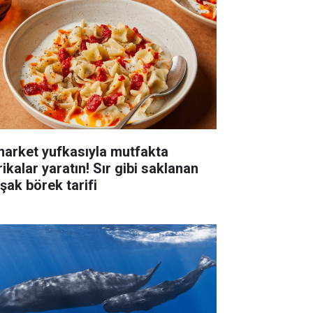
market yufkasıyla mutfakta
ikalar yaratın! Sır gibi saklanan
pşak börek tarifi