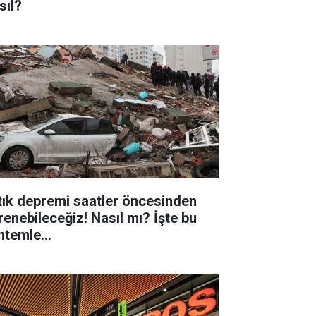
sıl?
tık depremi saatler öncesinden
renebileceğiz! Nasıl mı? İşte bu
ntemle...