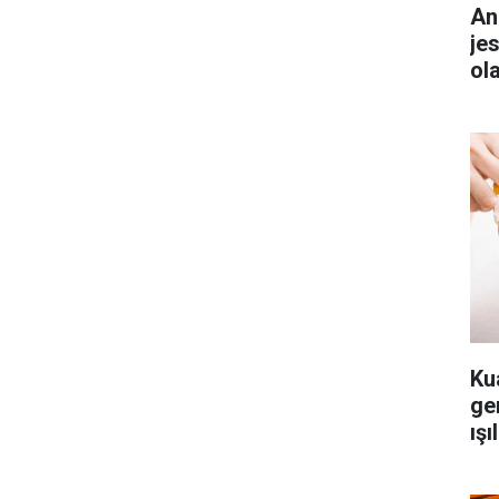
An
je
ol
Ku
ger
ışı