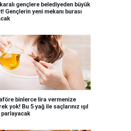
karalı gençlere belediyeden büyük
st! Gençlerin yeni mekanı burası
acak
aföre binlerce lira vermenize
ek yok! Bu 5 yağ ile saçlarınız ışıl
l parlayacak