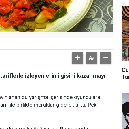
Cü
riflerle izleyenlerin ilgisini kazanmayı
Ta
yınlanan bu yarışma içerisinde oyunculara
arif ile birlikte meraklar giderek arttı. Peki
olan da birçok yönü vardır. Bu anlamda