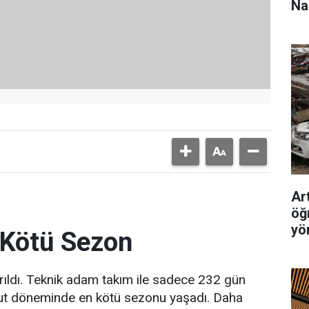
Na
Ar
öğ
yö
 Kötü Sezon
yrıldı. Teknik adam takım ile sadece 232 gün
 Bulut döneminde en kötü sezonu yaşadı. Daha