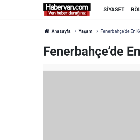
SIYASET
BÖ
Anasayfa
Yaşam
Fenerbahçe’de En K
Fenerbahçe’de E