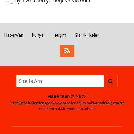
doğrayın ve pişen yemeği servis edin.
HaberVan
Künye
İletişim
Gizlilik İlkeleri
HaberVan
© 2023
Sitemizde kullanılan içerik ve görsellerin tüm hakları saklıdır, izinsiz
kullanımı hukuki yaptırıma tabidir.