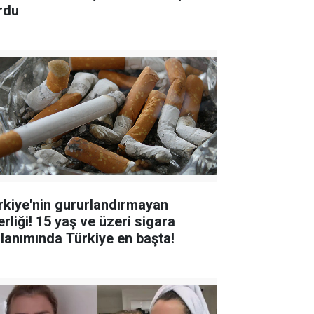
rdu
rkiye'nin gururlandırmayan
erliği! 15 yaş ve üzeri sigara
llanımında Türkiye en başta!