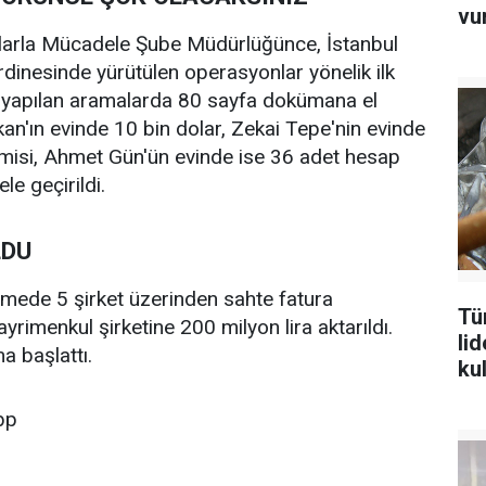
vu
larla Mücadele Şube Müdürlüğünce, İstanbul
dinesinde yürütülen operasyonlar yönelik ilk
de yapılan aramalarda 80 sayfa dokümana el
an'ın evinde 10 bin dolar, Zekai Tepe'nin evinde
misi, Ahmet Gün'ün evinde ise 36 adet hesap
le geçirildi.
LDU
emede 5 şirket üzerinden sahte fatura
Tü
rimenkul şirketine 200 milyon lira aktarıldı.
lid
a başlattı.
ku