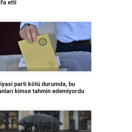
ifa etti
siyasi parti kötü durumda, bu
anları kimse tahmin edemiyordu