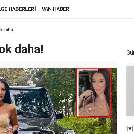
LGE HABERLERI
VAN HABER
ok daha!
şok daha!
Gü
İYİ