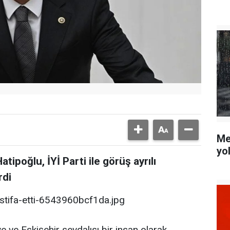
Me
yo
tipoğlu, İYİ Parti ile görüş ayrılı
rdi
ye ve Eskişehir sevdalısı bir insan olarak