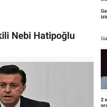
Ga
iz
kili Nebi Hatipoğlu
Gü
2 
or