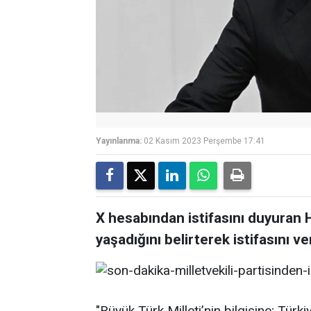
Yayınlanma:
02 Kasım 2023 Perşembe 17:41
X hesabından istifasını duyuran Ha
yaşadığını belirterek istifasını ve
"Büyük Türk Milleti’nin bilgisine; Türki