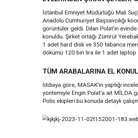
İstanbul Emniyet Müdürlüğü Mali Suç
Anadolu Cumhuriyet Başsavcılığı koor
görüntüler geldi. Dilan Polat'ın evin
konuldu. Şirket ortağı Zümrüt Yerebak
1 adet hard disk ve 350 tabanca mer
dökümü 120 bin lira ile 1 adet laptop e
TÜM ARABALARINA EL KONU
İddiaya göre, MASAK'ın yaptığı incel
yöntemiyle Engin Polat'a ait MİLDA gay
Polis ekipleri bu konuda detaylı çalışm