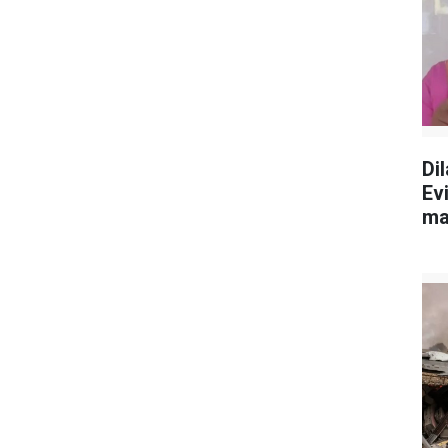
Dil
Ev
maa