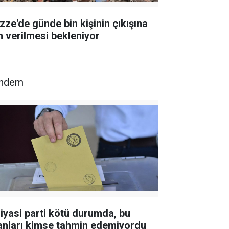
zze'de günde bin kişinin çıkışına
in verilmesi bekleniyor
ndem
siyasi parti kötü durumda, bu
anları kimse tahmin edemiyordu