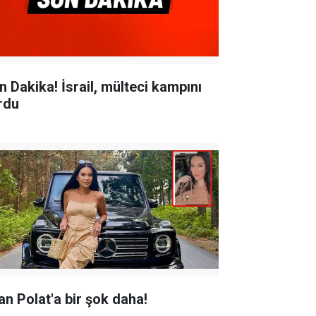
n Dakika! İsrail, mülteci kampını
rdu
lan Polat'a bir şok daha!