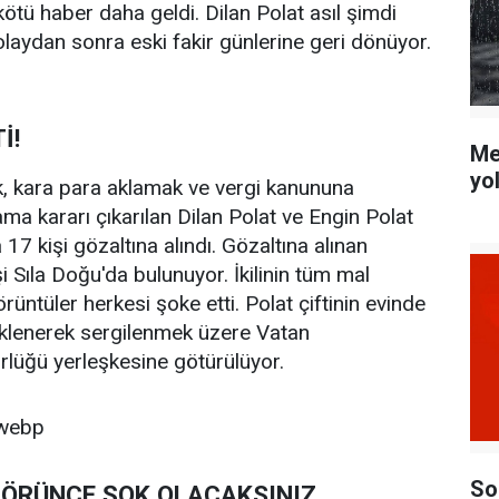
tü haber daha geldi. Dilan Polat asıl şimdi
 olaydan sonra eski fakir günlerine geri dönüyor.
İ!
Me
yo
, kara para aklamak ve vergi kanununa
ma kararı çıkarılan Dilan Polat ve Engin Polat
17 kişi gözaltına alındı. Gözaltına alınan
şi Sıla Doğu'da bulunuyor. İkilinin tüm mal
örüntüler herkesi şoke etti. Polat çiftinin evinde
 yüklenerek sergilenmek üzere Vatan
lüğü yerleşkesine götürülüyor.
So
GÖRÜNCE ŞOK OLACAKSINIZ