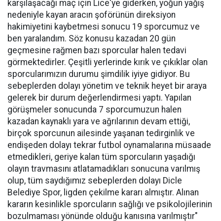
karşılaşacağı maç için Lice'ye giderken, yoğun yağış
nedeniyle kayan aracın şoförünün direksiyon
hakimiyetini kaybetmesi sonucu 19 sporcumuz ve
ben yaralandım. Söz konusu kazadan 20 gün
geçmesine rağmen bazı sporcular halen tedavi
görmektedirler. Çeşitli yerlerinde kırık ve çıkıklar olan
sporcularımızın durumu şimdilik iyiye gidiyor. Bu
sebeplerden dolayı yönetim ve teknik heyet bir araya
gelerek bir durum değerlendirmesi yaptı. Yapılan
görüşmeler sonucunda 7 sporcumuzun halen
kazadan kaynaklı yara ve ağrılarının devam ettiği,
birçok sporcunun ailesinde yaşanan tedirginlik ve
endişeden dolayı tekrar futbol oynamalarına müsaade
etmedikleri, geriye kalan tüm sporcuların yaşadığı
olayın travmasını atlatamadıkları sonucuna varılmış
olup, tüm saydığımız sebeplerden dolayı Dicle
Belediye Spor, ligden çekilme kararı almıştır. Alınan
kararın kesinlikle sporcuların sağlığı ve psikolojilerinin
bozulmaması yönünde olduğu kanısına varılmıştır"