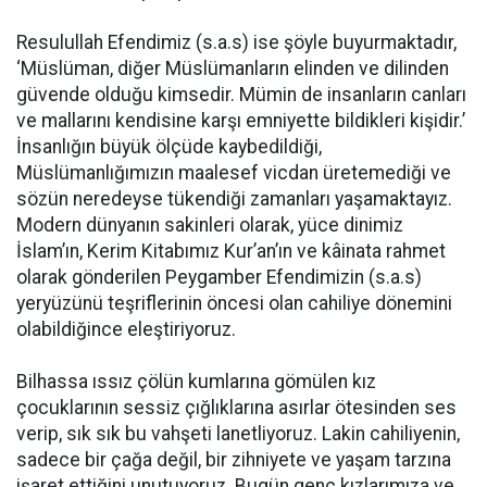
Resulullah Efendimiz (s.a.s) ise şöyle buyurmaktadır,
‘Müslüman, diğer Müslümanların elinden ve dilinden
güvende olduğu kimsedir. Mümin de insanların canları
ve mallarını kendisine karşı emniyette bildikleri kişidir.’
İnsanlığın büyük ölçüde kaybedildiği,
Müslümanlığımızın maalesef vicdan üretemediği ve
sözün neredeyse tükendiği zamanları yaşamaktayız.
Modern dünyanın sakinleri olarak, yüce dinimiz
İslam’ın, Kerim Kitabımız Kur’an’ın ve kâinata rahmet
olarak gönderilen Peygamber Efendimizin (s.a.s)
yeryüzünü teşriflerinin öncesi olan cahiliye dönemini
olabildiğince eleştiriyoruz.
Bilhassa ıssız çölün kumlarına gömülen kız
çocuklarının sessiz çığlıklarına asırlar ötesinden ses
verip, sık sık bu vahşeti lanetliyoruz. Lakin cahiliyenin,
sadece bir çağa değil, bir zihniyete ve yaşam tarzına
işaret ettiğini unutuyoruz. Bugün genç kızlarımıza ve