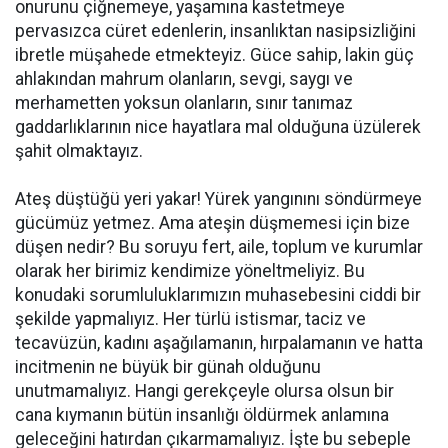
onurunu çiğnemeye, yaşamına kastetmeye
pervasızca cüret edenlerin, insanlıktan nasipsizliğini
ibretle müşahede etmekteyiz. Güce sahip, lakin güç
ahlakından mahrum olanların, sevgi, saygı ve
merhametten yoksun olanların, sınır tanımaz
gaddarlıklarının nice hayatlara mal olduğuna üzülerek
şahit olmaktayız.
Ateş düştüğü yeri yakar! Yürek yangınını söndürmeye
gücümüz yetmez. Ama ateşin düşmemesi için bize
düşen nedir? Bu soruyu fert, aile, toplum ve kurumlar
olarak her birimiz kendimize yöneltmeliyiz. Bu
konudaki sorumluluklarımızın muhasebesini ciddi bir
şekilde yapmalıyız. Her türlü istismar, taciz ve
tecavüzün, kadını aşağılamanın, hırpalamanın ve hatta
incitmenin ne büyük bir günah olduğunu
unutmamalıyız. Hangi gerekçeyle olursa olsun bir
cana kıymanın bütün insanlığı öldürmek anlamına
geleceğini hatırdan çıkarmamalıyız. İşte bu sebeple