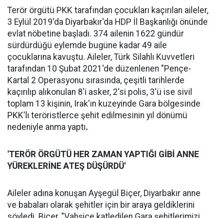
Terör örgütü PKK tarafından çocukları kaçırılan aileler,
3 Eylül 2019'da Diyarbakır'da HDP İl Başkanlığı önünde
evlat nöbetine başladı. 374 ailenin 1622 gündür
sürdürdüğü eylemde bugüne kadar 49 aile
çocuklarına kavuştu. Aileler, Türk Silahlı Kuvvetleri
tarafından 10 Şubat 2021'de düzenlenen "Pençe-
Kartal 2 Operasyonu sırasında, çeşitli tarihlerde
kaçırılıp alıkonulan 8'i asker, 2'si polis, 3'ü ise sivil
toplam 13 kişinin, Irak'ın kuzeyinde Gara bölgesinde
PKK'lı teröristlerce şehit edilmesinin yıl dönümü
nedeniyle anma yaptı
.
'TERÖR ÖRGÜTÜ HER ZAMAN YAPTIĞI GİBİ ANNE
YÜREKLERİNE ATEŞ DÜŞÜRDÜ'
Aileler adına konuşan Ayşegül Biçer, Diyarbakır anne
ve babaları olarak şehitler için bir araya geldiklerini
söyledi. Biçer, "Vahşice katledilen Gara şehitlerimizi