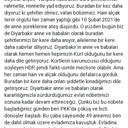
rahmetle, minnetle yad ediyoruz. Buradan bir kez daha
diyoruz ki şehitler ölmez, vatan bölünmez. Hain alçak
terör örgütü her zaman yaptığı gibi 10 Şubat 2021'de
de anne yüreklerine ateş düşürdü. O yüzden bugün biz
de Diyarbakır anne ve babaları olarak buradan
şehitlerimizi bir kere daha anıyor, ailelerine bir kere
daha sabırlar diliyoruz. Diyarbakır'ın anne ve babaları
olarak hemen hemen hepimizin Kürt olduğunu bir kere
daha dile getiriyoruz. Kürtlerin savunucusu olduğunu
söyleyen HDP, şimdi farklı isimle mecliste olabilir. Ama
her zaman hain ve alçak olduğunu defalarca gördük.
Buradan bir kere daha onları şiddetle kınadığımızı dile
getiriyoruz. Diyarbakır anne ve babaları olarak
kararlılığımızla sürdürdüğümüz evlat nöbetimizi
sonuna kadar devam ettireceğiz. Çünkü biz bu nöbete
başladığımız günden beri PKK'da çöküş ve hızlı
dönüşler başladı. Bu çaba sayesinde 49 annemiz ben
de dahil olmak üzere evladımıza kavuştuk. Evladına