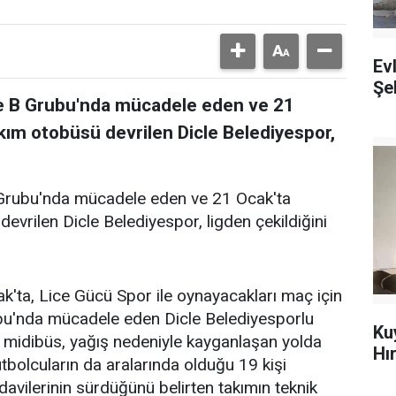
Ev
Şeh
me B Grubu'nda mücadele eden ve 21
kım otobüsü devrilen Dicle Belediyespor,
 Grubu'nda mücadele eden ve 21 Ocak'ta
evrilen Dicle Belediyespor, ligden çekildiğini
ak'ta, Lice Gücü Spor ile oynayacakları maç için
bu'nda mücadele eden Dicle Belediyesporlu
Ku
ı midibüs, yağış nedeniyle kayganlaşan yolda
Hı
tbolcuların da aralarında olduğu 19 kişi
avilerinin sürdüğünü belirten takımın teknik