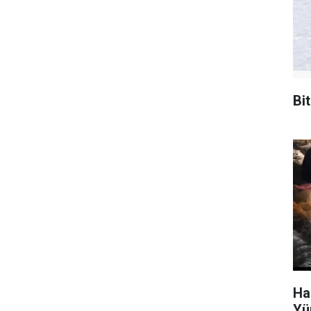
Bi
Ha
Yü