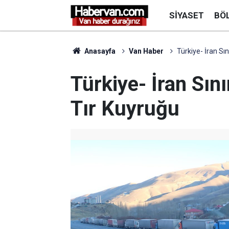
SIYASET
BÖ
Anasayfa
Van Haber
Türkiye- İran Sı
Türkiye- İran Sın
Tır Kuyruğu