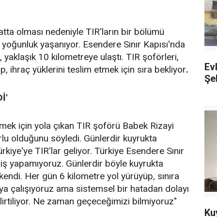
latta olması nedeniyle TIR'ların bir bölümü
in yoğunluk yaşanıyor. Esendere Sınır Kapısı'nda
 yaklaşık 10 kilometreye ulaştı. TIR şoförleri,
Ev
, ihraç yüklerini teslim etmek için sıra bekliyor
.
Şeh
İ'
rmek için yola çıkan TIR şoförü Babek Rizayi
lu olduğunu söyledi. Günlerdir kuyrukta
Türkiye'ye TIR'lar geliyor. Türkiye Esendere Sınır
riş yapamıyoruz. Günlerdir böyle kuyrukta
kendi. Her gün 6 kilometre yol yürüyüp, sınıra
ya çalışıyoruz ama sistemsel bir hatadan dolayı
elirtiliyor. Ne zaman geçeceğimizi bilmiyoruz"
Ku