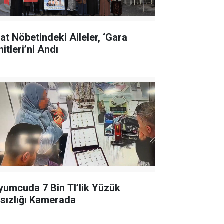
lat Nöbetindeki Aileler, ‘Gara
itleri’ni Andı
yumcuda 7 Bin Tl’lik Yüzük
rsızlığı Kamerada