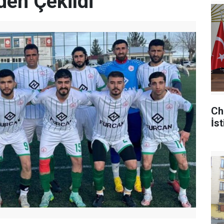
den Çekildi
Ch
İst