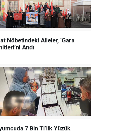
lat Nöbetindeki Aileler, ‘Gara
itleri’ni Andı
yumcuda 7 Bin Tl’lik Yüzük