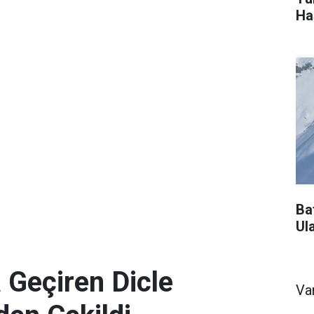
Ha
Ba
Ul
 Geçiren Dicle
Va