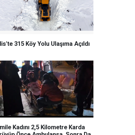
tlis'te 315 Köy Yolu Ulaşıma Açıldı
mile Kadını 2,5 Kilometre Karda
rüyüp Önce Ambulansa, Sonra Da