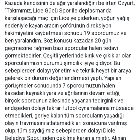
Kazada kendisinin de ağır yaralandığını belirten Özyurt,
"Takımımız, Lice Gücü Spor ile deplasmanda
karşılaşacağı maç için Lice'ye giderken, yoğun yağış
nedeniyle kayan aracın şoförünün direksiyon
hakimiyetini kaybetmesi sonucu 19 sporcumuz ve
ben yaralandım. Söz konusu kazadan 20 gün
geçmesine rağmen bazı sporcular halen tedavi
görmektedirler. Çeşitli yerlerinde kırık ve çıkıklar olan
sporcularımızın durumu şimdilik iyiye gidiyor. Bu
sebeplerden dolayı yönetim ve teknik heyet bir araya
gelerek bir durum değerlendirmesi yaptı. Yapılan
görüşmeler sonucunda 7 sporcumuzun halen
kazadan kaynaklı yara ve ağrılarının devam ettiği,
birçok sporcunun ailesinde yaşanan tedirginlik ve
endişeden dolayı tekrar futbol oynamalarına müsaade
etmedikleri, geriye kalan tüm sporcuların yaşadığı
olayın travmasını atlatamadıkları sonucuna varılmış
olup, tüm saydığımız sebeplerden dolayı Dicle
Belediye Spor, ligden çekilme kararı almıştır. Alınan