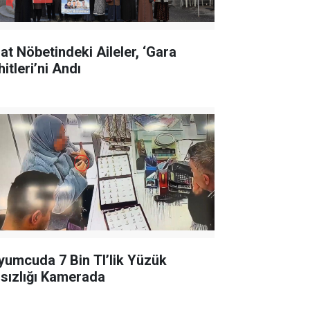
lat Nöbetindeki Aileler, ‘Gara
itleri’ni Andı
yumcuda 7 Bin Tl’lik Yüzük
rsızlığı Kamerada