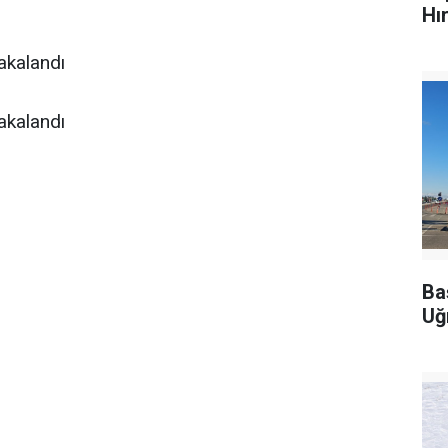
Hı
Ba
Uğ