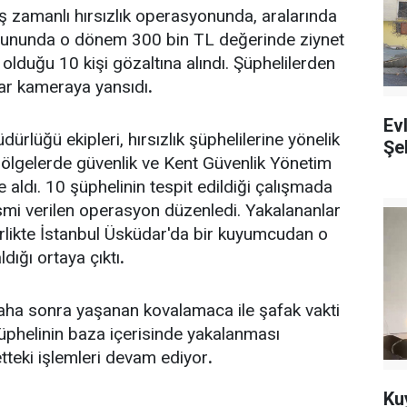
ş zamanlı hırsızlık operasyonunda, aralarında
gununda o dönem 300 bin TL değerinde ziynet
 olduğu 10 kişi gözaltına alındı. Şüphelilerden
lar kameraya yansıdı
.
Ev
lüğü ekipleri, hırsızlık şüphelilerine yönelik
Şeh
 bölgelerde güvenlik ve Kent Güvenlik Yönetim
aldı. 10 şüphelinin tespit edildiği çalışmada
ismi verilen operasyon düzenledi. Yakalananlar
 birlikte İstanbul Üsküdar'da bir kuyumcudan o
dığı ortaya çıktı
.
 daha sonra yaşanan kovalamaca ile şafak vakti
phelinin baza içerisinde yakalanması
tteki işlemleri devam ediyor
.
Ku