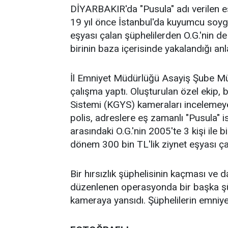
DİYARBAKIR'da "Pusula" adı verilen e
19 yıl önce İstanbul'da kuyumcu soy
eşyası çalan şüphelilerden O.G.'nin de
birinin baza içerisinde yakalandığı an
İl Emniyet Müdürlüğü Asayiş Şube Müdür
çalışma yaptı. Oluşturulan özel ekip,
Sistemi (KGYS) kameraları incelemeye 
polis, adreslere eş zamanlı "Pusula" 
arasındaki O.G.'nin 2005'te 3 kişi ile
dönem 300 bin TL'lik ziynet eşyası çal
Bir hırsızlık şüphelisinin kaçması ve
düzenlenen operasyonda bir başka şü
kameraya yansıdı. Şüphelilerin emniye