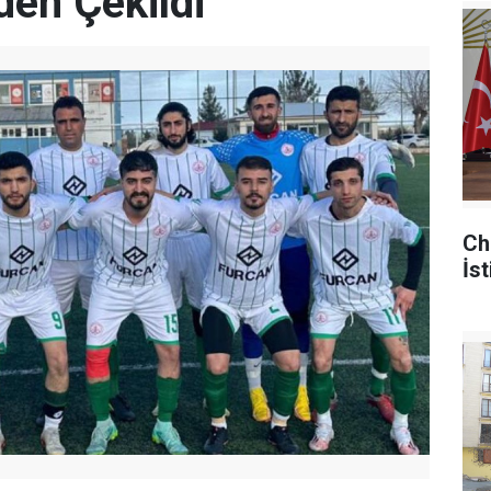
den Çekildi
Ch
İst