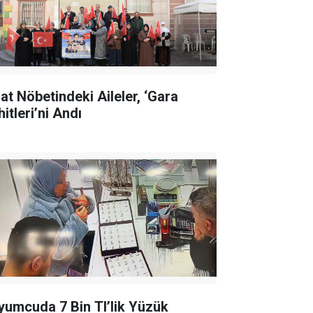
lat Nöbetindeki Aileler, ‘Gara
itleri’ni Andı
yumcuda 7 Bin Tl’lik Yüzük