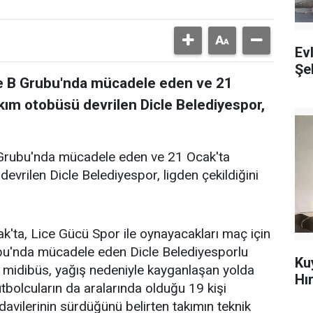
Ev
Şeh
me B Grubu'nda mücadele eden ve 21
kım otobüsü devrilen Dicle Belediyespor,
 Grubu'nda mücadele eden ve 21 Ocak'ta
evrilen Dicle Belediyespor, ligden çekildiğini
ak'ta, Lice Gücü Spor ile oynayacakları maç için
bu'nda mücadele eden Dicle Belediyesporlu
Ku
ı midibüs, yağış nedeniyle kayganlaşan yolda
Hı
tbolcuların da aralarında olduğu 19 kişi
avilerinin sürdüğünü belirten takımın teknik