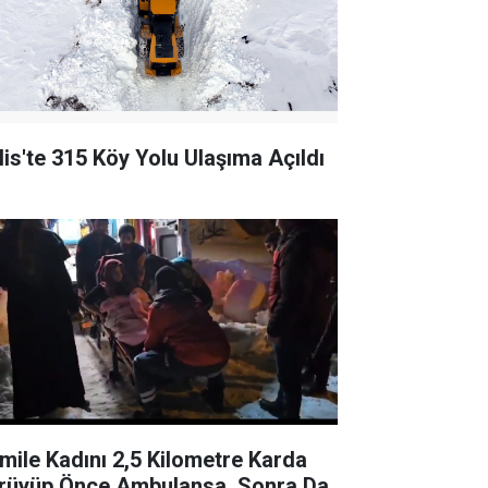
tlis'te 315 Köy Yolu Ulaşıma Açıldı
mile Kadını 2,5 Kilometre Karda
rüyüp Önce Ambulansa, Sonra Da