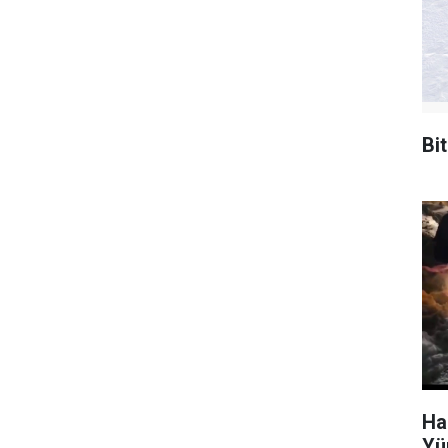
Bi
Ha
Yü