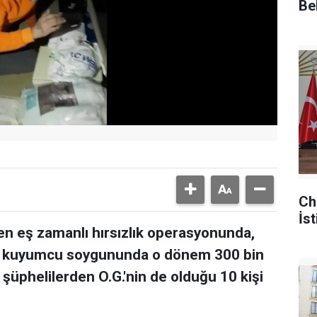
Be
Ch
İst
en eş zamanlı hırsızlık operasyonunda,
'da kuyumcu soygununda o dönem 300 bin
şüphelilerden O.G.'nin de olduğu 10 kişi