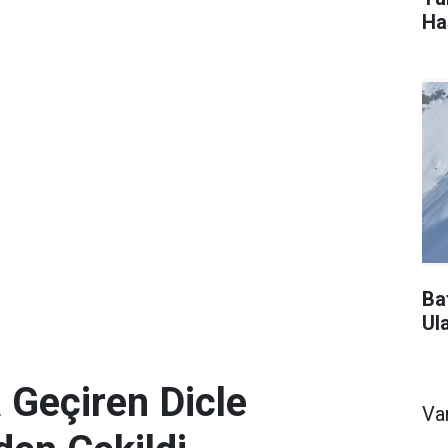
Ha
Ba
Ul
 Geçiren Dicle
Va