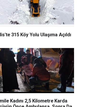
tlis'te 315 Köy Yolu Ulaşıma Açıldı
mile Kadını 2,5 Kilometre Karda
rüyüp Önce Ambulansa, Sonra Da