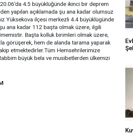
 20.06'da 4.5 büyüklüğünde ikinci bir deprem
'nden yapılan açıklamada şu ana kadar olumsuz
limiz Yüksekova ilçesi merkezli 4.4 büyüklügünde
şu ana kadar 112 başta olmak üzere, ilgili
ilmemistir. Başta kolluk birimleri olmak üzere,
Ev
ızla görüşerek, hem de alanda tarama yaparak
Şeh
akip etmektedirler.Tüm Hemsehrilerimize
. Rabbim büyük bela ve musibetlerden ülkemizi
EM
Ku