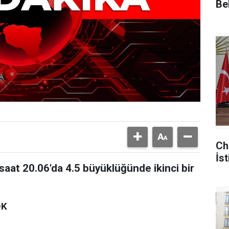
Be
Ch
İst
saat 20.06'da 4.5 büyüklüğünde ikinci bir
OK