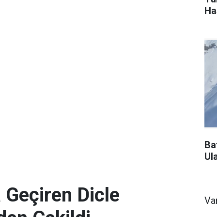
Ha
Ba
Ul
 Geçiren Dicle
Va