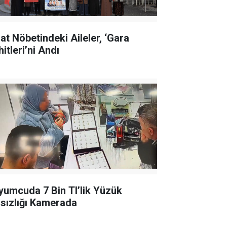
lat Nöbetindeki Aileler, ‘Gara
itleri’ni Andı
yumcuda 7 Bin Tl’lik Yüzük
rsızlığı Kamerada