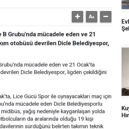
Ev
Şeh
me B Grubu'nda mücadele eden ve 21
kım otobüsü devrilen Dicle Belediyespor,
 Grubu'nda mücadele eden ve 21 Ocak'ta
evrilen Dicle Belediyespor, ligden çekildiğini
ak'ta, Lice Gücü Spor ile oynayacakları maç için
bu'nda mücadele eden Dicle Belediyesporlu
Ku
ı midibüs, yağış nedeniyle kayganlaşan yolda
Hı
tbolcuların da aralarında olduğu 19 kişi
avilerinin sürdüğünü belirten takımın teknik