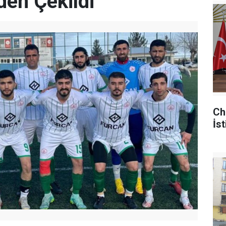
den Çekildi
Ch
İst