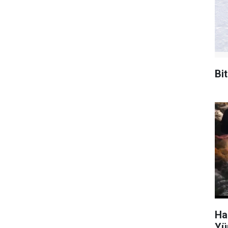
Bi
Ha
Yü