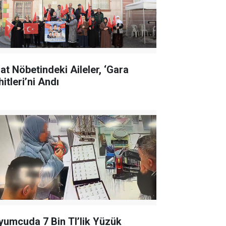
lat Nöbetindeki Aileler, ‘Gara
itleri’ni Andı
yumcuda 7 Bin Tl’lik Yüzük