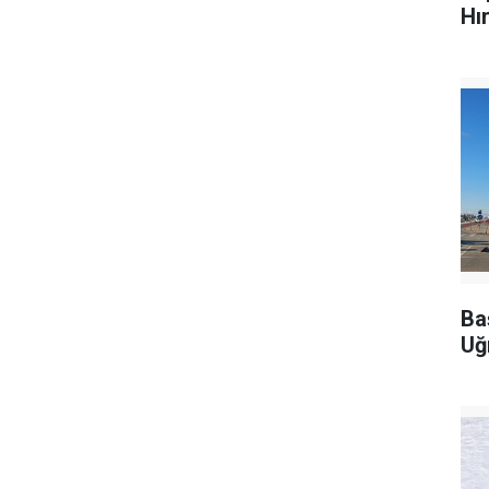
Hı
Ba
Uğ