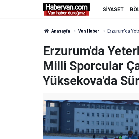
SIYASET
BÖ
Anasayfa
Van Haber
Erzurum'da Yeter
Erzurum'da Yeterl
Milli Sporcular Ç
Yüksekova'da Sü