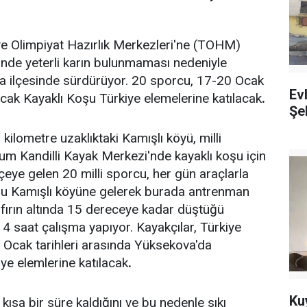
iye Olimpiyat Hazırlık Merkezleri'ne (TOHM)
'nde yeterli karın bulunmaması nedeniyle
a ilçesinde sürdürüyor. 20 sporcu, 17-20 Ocak
Ev
acak Kayaklı Koşu Türkiye elemelerine katılacak
.
Şeh
ilometre uzaklıktaki Kamışlı köyü, milli
rum Kandilli Kayak Merkezi'nde kayaklı koşu için
çeye gelen 20 milli sporcu, her gün araçlarla
duğu Kamışlı köyüne gelerek burada antrenman
sıfırın altında 15 dereceye kadar düştüğü
 4 saat çalışma yapıyor. Kayakçılar, Türkiye
Ocak tarihleri arasında Yüksekova'da
ye elemlerine katılacak
.
Ku
ısa bir süre kaldığını ve bu nedenle sıkı