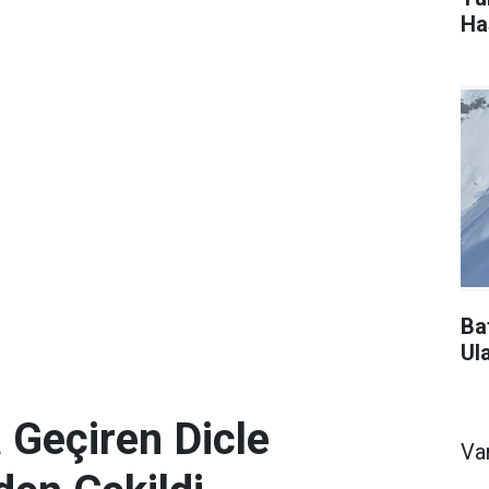
Ha
Ba
Ul
 Geçiren Dicle
Va