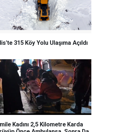
tlis'te 315 Köy Yolu Ulaşıma Açıldı
mile Kadını 2,5 Kilometre Karda
rüyüp Önce Ambulansa, Sonra Da