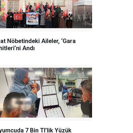
lat Nöbetindeki Aileler, ‘Gara
itleri’ni Andı
yumcuda 7 Bin Tl’lik Yüzük