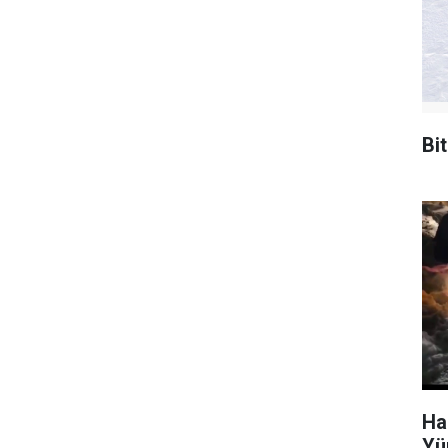
Bi
Ha
Yü