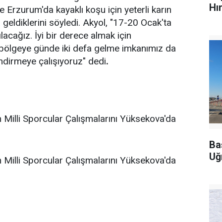
Hı
ise Erzurum'da kayaklı koşu için yeterli karın
eldiklerini söyledi. Akyol, "17-20 Ocak'ta
acağız. İyi bir derece almak için
 bölgeye günde iki defa gelme imkanımız da
endirmeye çalışıyoruz" dedi
.
Ba
Uğ