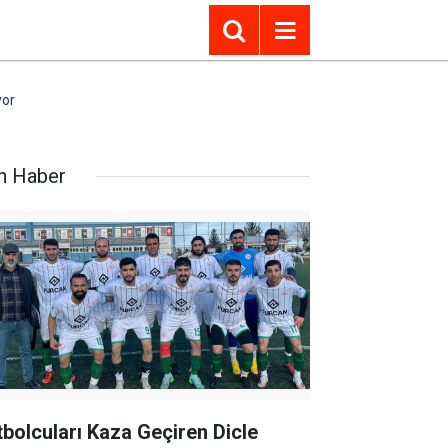
yor
n Haber
tbolcuları Kaza Geçiren Dicle