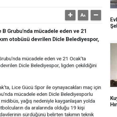
Ev
Şeh
me B Grubu'nda mücadele eden ve 21
kım otobüsü devrilen Dicle Belediyespor,
 Grubu'nda mücadele eden ve 21 Ocak'ta
evrilen Dicle Belediyespor, ligden çekildiğini
ak'ta, Lice Gücü Spor ile oynayacakları maç için
bu'nda mücadele eden Dicle Belediyesporlu
Ku
ı midibüs, yağış nedeniyle kayganlaşan yolda
Hı
tbolcuların da aralarında olduğu 19 kişi
avilerinin sürdüğünü belirten takımın teknik