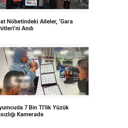
lat Nöbetindeki Aileler, ‘Gara
itleri’ni Andı
yumcuda 7 Bin Tl’lik Yüzük
rsızlığı Kamerada