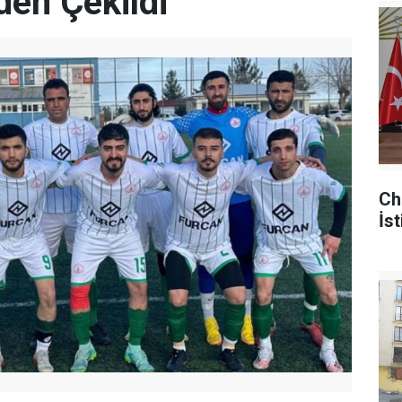
den Çekildi
Ch
İst