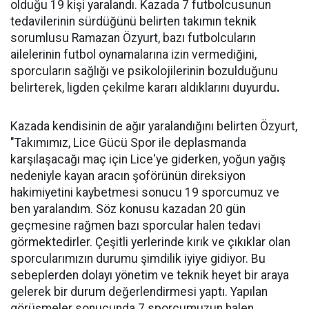
olduğu 19 kişi yaralandı. Kazada 7 futbolcusunun
tedavilerinin sürdüğünü belirten takımın teknik
sorumlusu Ramazan Özyurt, bazı futbolcuların
ailelerinin futbol oynamalarına izin vermediğini,
sporcuların sağlığı ve psikolojilerinin bozulduğunu
belirterek, ligden çekilme kararı aldıklarını duyurdu
.
Kazada kendisinin de ağır yaralandığını belirten Özyurt,
"Takımımız, Lice Gücü Spor ile deplasmanda
karşılaşacağı maç için Lice'ye giderken, yoğun yağış
nedeniyle kayan aracın şoförünün direksiyon
hakimiyetini kaybetmesi sonucu 19 sporcumuz ve
ben yaralandım. Söz konusu kazadan 20 gün
geçmesine rağmen bazı sporcular halen tedavi
görmektedirler. Çeşitli yerlerinde kırık ve çıkıklar olan
sporcularımızın durumu şimdilik iyiye gidiyor. Bu
sebeplerden dolayı yönetim ve teknik heyet bir araya
gelerek bir durum değerlendirmesi yaptı. Yapılan
görüşmeler sonucunda 7 sporcumuzun halen