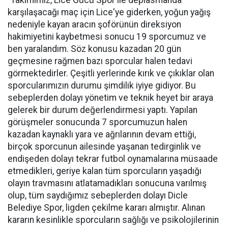
"Takımımız, Lice Gücü Spor ile deplasmanda
karşılaşacağı maç için Lice'ye giderken, yoğun yağış
nedeniyle kayan aracın şoförünün direksiyon
hakimiyetini kaybetmesi sonucu 19 sporcumuz ve
ben yaralandım. Söz konusu kazadan 20 gün
geçmesine rağmen bazı sporcular halen tedavi
görmektedirler. Çeşitli yerlerinde kırık ve çıkıklar olan
sporcularımızın durumu şimdilik iyiye gidiyor. Bu
sebeplerden dolayı yönetim ve teknik heyet bir araya
gelerek bir durum değerlendirmesi yaptı. Yapılan
görüşmeler sonucunda 7 sporcumuzun halen
kazadan kaynaklı yara ve ağrılarının devam ettiği,
birçok sporcunun ailesinde yaşanan tedirginlik ve
endişeden dolayı tekrar futbol oynamalarına müsaade
etmedikleri, geriye kalan tüm sporcuların yaşadığı
olayın travmasını atlatamadıkları sonucuna varılmış
olup, tüm saydığımız sebeplerden dolayı Dicle
Belediye Spor, ligden çekilme kararı almıştır. Alınan
kararın kesinlikle sporcuların sağlığı ve psikolojilerinin