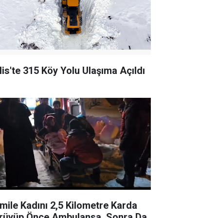
tlis'te 315 Köy Yolu Ulaşıma Açıldı
mile Kadını 2,5 Kilometre Karda
rüyüp Önce Ambulansa, Sonra Da