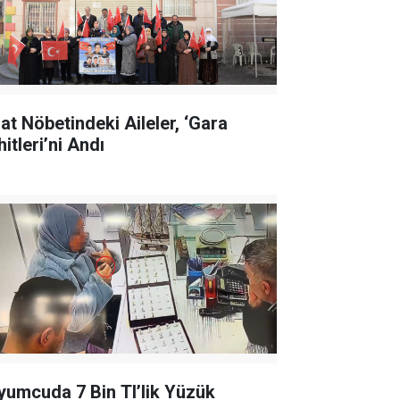
lat Nöbetindeki Aileler, ‘Gara
itleri’ni Andı
yumcuda 7 Bin Tl’lik Yüzük