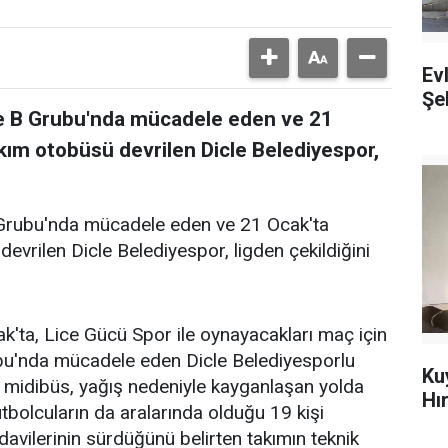
Ev
Şeh
me B Grubu'nda mücadele eden ve 21
kım otobüsü devrilen Dicle Belediyespor,
 Grubu'nda mücadele eden ve 21 Ocak'ta
evrilen Dicle Belediyespor, ligden çekildiğini
ak'ta, Lice Gücü Spor ile oynayacakları maç için
bu'nda mücadele eden Dicle Belediyesporlu
Ku
ı midibüs, yağış nedeniyle kayganlaşan yolda
Hı
tbolcuların da aralarında olduğu 19 kişi
avilerinin sürdüğünü belirten takımın teknik