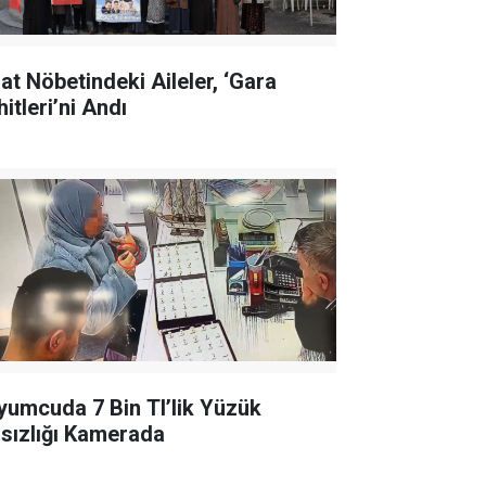
lat Nöbetindeki Aileler, ‘Gara
itleri’ni Andı
yumcuda 7 Bin Tl’lik Yüzük
rsızlığı Kamerada