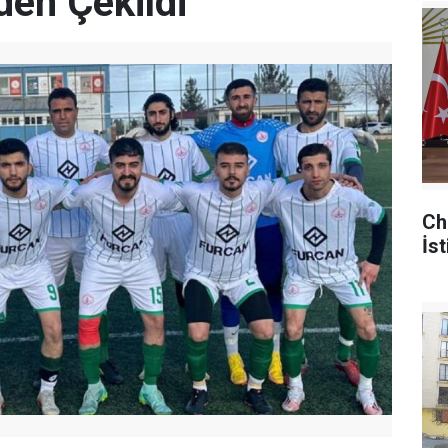
den Çekildi
Ch
İst