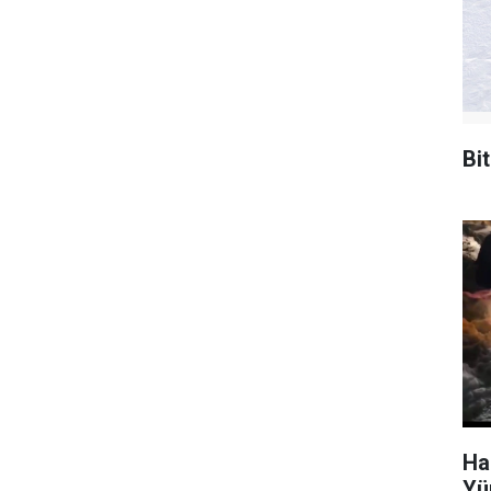
Bi
Ha
Yü