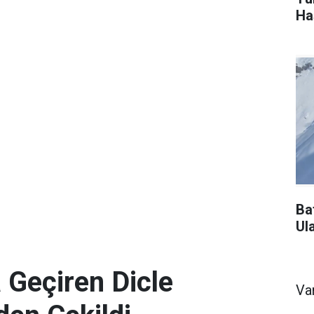
Ha
Ba
Ul
 Geçiren Dicle
Va