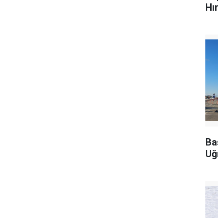
Hı
Ba
Uğ