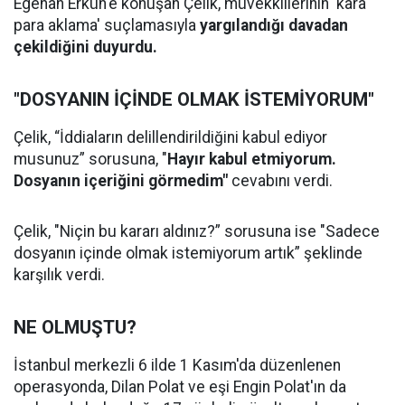
Egehan Erkün'e konuşan Çelik, müvekkillerinin 'kara
para aklama' suçlamasıyla
yargılandığı davadan
çekildiğini duyurdu.
"DOSYANIN İÇİNDE OLMAK İSTEMİYORUM"
Çelik, “İddiaların delillendirildiğini kabul ediyor
musunuz” sorusuna, "
Hayır kabul etmiyorum.
Dosyanın içeriğini görmedim"
cevabını verdi.
Çelik, "Niçin bu kararı aldınız?” sorusuna ise "Sadece
dosyanın içinde olmak istemiyorum artık” şeklinde
karşılık verdi.
NE OLMUŞTU?
İstanbul merkezli 6 ilde 1 Kasım'da düzenlenen
operasyonda, Dilan Polat ve eşi Engin Polat'ın da