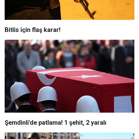
Bitlis için flaş karar!
Şemdinli'de patlama! 1 şehit, 2 yaralı