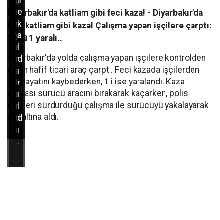
ğ
n
e
ı
e
Diyarbakır'da katliam gibi feci kaza! - Diyarbakır'da
v
r
k
feci katliam gibi kaza! Çalışma yapan işçilere çarptı:
k
y
a
3 ölü 1 yaralı..
e
a
l
d
Diyarbakır'da yolda çalışma yapan işçilere kontrolden
r
d
i
çıkan hafif ticari araç çarptı. Feci kazada işçilerden
a
ı
l
3'ü hayatını kaybederken, 1'i ise yaralandı. Kaza
l
r
d
sonrası sürücü aracını bırakarak kaçarken, polis
a
ı
i
ekipleri sürdürdüğü çalışma ile sürücüyü yakalayarak
n
l
.
gözaltına aldı.
d
d
ı
ı
.
.