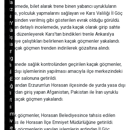
2
h
a
m
İncelemede, bilet alarak trene binen yabancı uyrukluların
A
m
z
ç
elinde, yolculuk yapmalarını sağlayan ve Kars Valiliği İl Göç
c
e
i
a
İdaresinden verilmiş gibi gösterilen evrak olduğu görüldü.
i
t
Y
l
Yapılan detaylı incelemede, yurda kaçak olarak girip sahte
l
Ö
a
ı
evrak düzenleyerek Kars'tan bindikleri trenle Ankara'ya
S
k
ş
ş
gitmeye çalıştıkları belirlenen kaçak göçmenler yakalandı.
a
i
a
m
40 kaçak göçmen trenden indirilerek gözaltına alındı.
ğ
ş
r
a
l
i
g
s
ı
Hastanede sağlık kontrolünden geçirilen kaçak göçmenler,
h
i
ı
k
sınır dışı işlemlerinin yapılması amacıyla ilçe merkezindeki
a
l
y
,
bir spor salonuna getirildi.
y
E
a
j
Öte yandan Erzurum’un Horasan ilçesinde de yurda yasa dışı
a
ğ
p
a
yollardan giriş yapan Afganistan, Pakistan ile İran uyruklu
t
i
a
n
121 kaçak göçmen yakalandı.
ı
t
n
d
n
i
i
a
ı
m
Kaçak göçmenler, Horasan Belediyesince tahsis edilen
ş
r
k
v
otobüs ile Horasan İlçe Emniyet Müdürlüğüne getirildi.
ç
m
a
e
Kaçak göçmenlerin yapılan işlemlerin ardından İl Göç