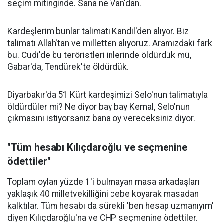
seçim mitinginde. Sana ne Van'dan.
Kardeşlerim bunlar talimatı Kandil'den alıyor. Biz
talimatı Allah'tan ve milletten alıyoruz. Aramızdaki fark
bu. Cudi'de bu teröristleri inlerinde öldürdük mü,
Gabar'da, Tendürek'te öldürdük.
Diyarbakır'da 51 Kürt kardeşimizi Selo'nun talimatıyla
öldürdüler mi? Ne diyor bay bay Kemal, Selo'nun
çıkmasını istiyorsanız bana oy vereceksiniz diyor.
"Tüm hesabı Kılıçdaroğlu ve seçmenine
ödettiler"
Toplam oyları yüzde 1'i bulmayan masa arkadaşları
yaklaşık 40 milletvekilliğini cebe koyarak masadan
kalktılar. Tüm hesabı da sürekli 'ben hesap uzmanıyım'
diyen Kılıçdaroğlu'na ve CHP seçmenine ödettiler.