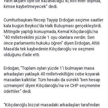
Yarın akşam öyle bir kazanacağız ki, kirli eller dışında,
kimse kaybetmeyecek" dedi.
Cumhurbaşkanı Recep Tayyip Erdoğan seçime saatler
kala bugün Beykoz'da Halk Buluşması gerçekleştirdi.
Mitingde yaptığı konuşmada, Kemal Kılıçdaroğlu'na
"40 milletvekilini yüzde 1 oyu olanlara verdin. Sen
önce parlamento hukuku öğren" diyen Erdoğan, Altılı
Masa'da tek kaybedenin Kılıçdaroğlu ve seçmeni
olduğunu ifade etti.
Erdoğan, "Toplam oyları yüzde 1'i bulmayan masa
arkadaşları yaklaşık 40 milletvekilliğini cebe koyarak
masadan kalktılar. Tüm hesabı da sürekli 'ben hesap
uzmanıyım' diyen Kılıçdaroğlu'na ve CHP seçmenine
ödettiler." dedi.
"Kılıçdaroğlu bizzat masadaki arkadaşları tarafından