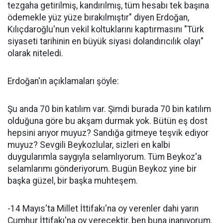
tezgaha getirilmiş, kandırılmış, tüm hesabı tek başına
ödemekle yüz yüze bırakılmıştır" diyen Erdoğan,
Kılıçdaroğlu'nun vekil koltuklarını kaptırmasını "Türk
siyaseti tarihinin en büyük siyasi dolandırıcılık olayı"
olarak niteledi.
Erdoğan'ın açıklamaları şöyle:
Şu anda 70 bin katılım var. Şimdi burada 70 bin katılım
olduğuna göre bu akşam durmak yok. Bütün eş dost
hepsini arıyor muyuz? Sandığa gitmeye teşvik ediyor
muyuz? Sevgili Beykozlular, sizleri en kalbi
duygularımla saygıyla selamlıyorum. Tüm Beykoz'a
selamlarımı gönderiyorum. Bugün Beykoz yine bir
başka güzel, bir başka muhteşem.
-14 Mayıs'ta Millet İttifakı'na oy verenler dahi yarın
Cumhur İttifakı'na oy verecektir, ben buna inanıyorum.