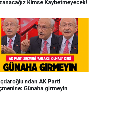
zanacağız Kimse Kaybetmeyecek!
lıçdaroğlu'ndan AK Parti
çmenine: Günaha girmeyin