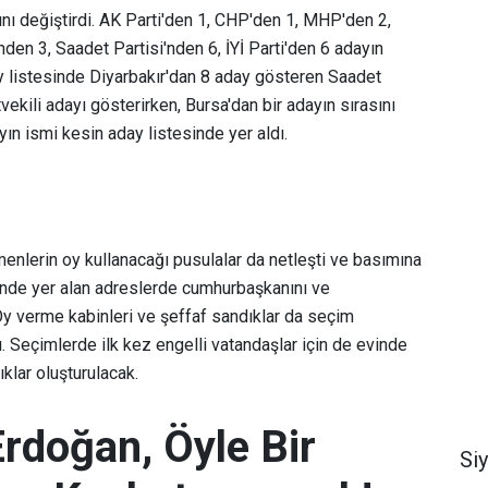
yını değiştirdi. AK Parti'den 1, CHP'den 1, MHP'den 2,
en 3, Saadet Partisi'nden 6, İYİ Parti'den 6 adayın
ay listesinde Diyarbakır'dan 8 aday gösteren Saadet
tvekili adayı gösterirken, Bursa'dan bir adayın sırasını
yın ismi kesin aday listesinde yer aldı.
menlerin oy kullanacağı pusulalar da netleşti ve basımına
ünde yer alan adreslerde cumhurbaşkanını ve
 Oy verme kabinleri ve şeffaf sandıklar da seçim
ı. Seçimlerde ilk kez engelli vatandaşlar için de evinde
ıklar oluşturulacak.
doğan, Öyle Bir
Si