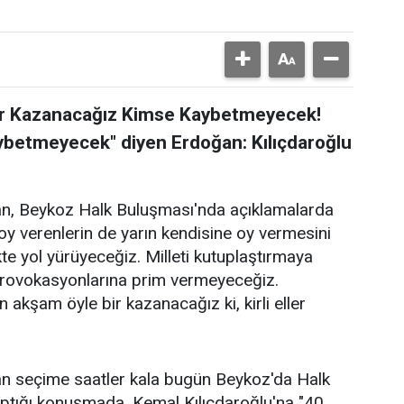
ir Kazanacağız Kimse Kaybetmeyecek!
aybetmeyecek" diyen Erdoğan: Kılıçdaroğlu
, Beykoz Halk Buluşması'nda açıklamalarda
a oy verenlerin de yarın kendisine oy vermesini
kte yol yürüyeceğiz. Milleti kutuplaştırmaya
Provokasyonlarına prim vermeyeceğiz.
 akşam öyle bir kazanacağız ki, kirli eller
 seçime saatler kala bugün Beykoz'da Halk
aptığı konuşmada, Kemal Kılıçdaroğlu'na "40