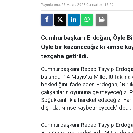
Yayınlanma:
27 Mayıs 2023 Cumartesi 17:20
Cumhurbaşkanı Erdoğan, Öyle B
Öyle bir kazanacağız ki kimse k
tezgaha getirildi.
Cumhurbaşkanı Recep Tayyip Erdoğan
bulundu. 14 Mayıs'ta Millet İttifakı'n
beklediğini ifade eden Erdoğan, "Birli
çalışanların oyununa gelmeyeceğiz. 
Soğukkanlılıkla hareket edeceğiz. Yarın
dışında, kimse kaybetmeyecek" dedi.
Cumhurbaşkanı Recep Tayyip Erdoğan
Buluşması gerçekleştirdi. Mitingde y