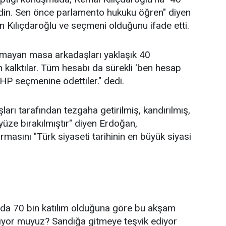
erdin. Sen önce parlamento hukuku öğren" diyen
n Kılıçdaroğlu ve seçmeni olduğunu ifade etti.
lmayan masa arkadaşları yaklaşık 40
n kalktılar. Tüm hesabı da sürekli 'ben hesap
HP seçmenine ödettiler." dedi.
arı tarafından tezgaha getirilmiş, kandırılmış,
üze bırakılmıştır" diyen Erdoğan,
ırmasını "Türk siyaseti tarihinin en büyük siyasi
rada 70 bin katılım olduğuna göre bu akşam
ıyor muyuz? Sandığa gitmeye teşvik ediyor