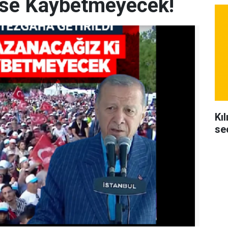
se Kaybetmeyecek!
Kı
se