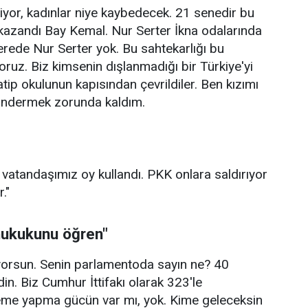
iyor, kadınlar niye kaybedecek. 21 senedir bu
 kazandı Bay Kemal. Nur Serter İkna odalarında
nerede Nur Serter yok. Bu sahtekarlığı bu
oruz. Biz kimsenin dışlanmadığı bir Türkiye'yi
ip okulunun kapısından çevrildiler. Ben kızımı
öndermek zorunda kaldım.
 vatandaşımız oy kullandı. PKK onlara saldırıyor
."
hukukunu öğren"
yorsun. Senin parlamentoda sayın ne? 40
din. Biz Cumhur İttifakı olarak 323'le
eme yapma gücün var mı, yok. Kime geleceksin