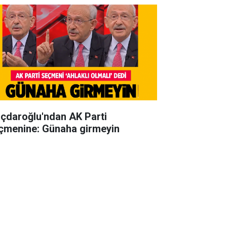
lıçdaroğlu'ndan AK Parti
çmenine: Günaha girmeyin