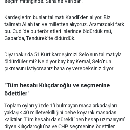
seçim mitinginde. Sana ne Van'dan.
Kardeşlerim bunlar talimatı Kandil'den alıyor. Biz
talimatı Allah'tan ve milletten alıyoruz. Aramızdaki fark
bu. Cudi'de bu teröristleri inlerinde öldürdük mü,
Gabar'da, Tendürek'te öldürdük.
Diyarbakır'da 51 Kürt kardeşimizi Selo'nun talimatıyla
öldürdüler mi? Ne diyor bay bay Kemal, Selo'nun
çıkmasını istiyorsanız bana oy vereceksiniz diyor.
"Tüm hesabı Kılıçdaroğlu ve seçmenine
ödettiler"
Toplam oyları yüzde 1'i bulmayan masa arkadaşları
yaklaşık 40 milletvekilliğini cebe koyarak masadan
kalktılar. Tüm hesabı da sürekli 'ben hesap uzmanıyım'
diyen Kılıçdaroğlu'na ve CHP seçmenine ödettiler.