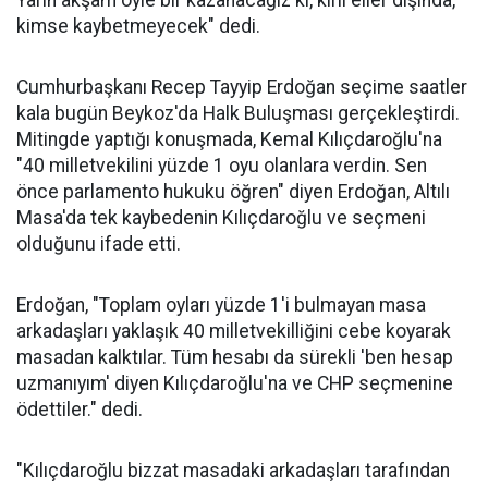
Yarın akşam öyle bir kazanacağız ki, kirli eller dışında,
kimse kaybetmeyecek" dedi.
Cumhurbaşkanı Recep Tayyip Erdoğan seçime saatler
kala bugün Beykoz'da Halk Buluşması gerçekleştirdi.
Mitingde yaptığı konuşmada, Kemal Kılıçdaroğlu'na
"40 milletvekilini yüzde 1 oyu olanlara verdin. Sen
önce parlamento hukuku öğren" diyen Erdoğan, Altılı
Masa'da tek kaybedenin Kılıçdaroğlu ve seçmeni
olduğunu ifade etti.
Erdoğan, "Toplam oyları yüzde 1'i bulmayan masa
arkadaşları yaklaşık 40 milletvekilliğini cebe koyarak
masadan kalktılar. Tüm hesabı da sürekli 'ben hesap
uzmanıyım' diyen Kılıçdaroğlu'na ve CHP seçmenine
ödettiler." dedi.
"Kılıçdaroğlu bizzat masadaki arkadaşları tarafından