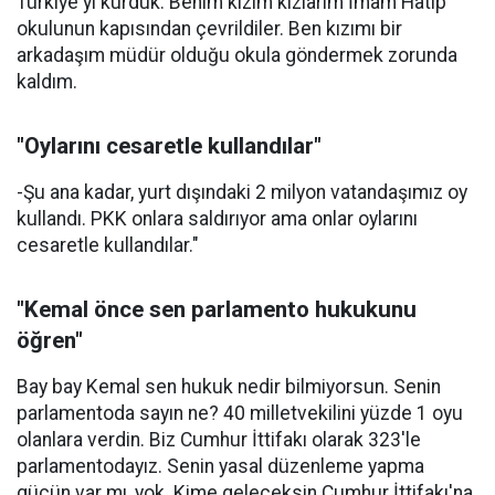
Türkiye'yi kurduk. Benim kızım kızlarım İmam Hatip
okulunun kapısından çevrildiler. Ben kızımı bir
arkadaşım müdür olduğu okula göndermek zorunda
kaldım.
"Oylarını cesaretle kullandılar"
-Şu ana kadar, yurt dışındaki 2 milyon vatandaşımız oy
kullandı. PKK onlara saldırıyor ama onlar oylarını
cesaretle kullandılar."
"Kemal önce sen parlamento hukukunu
öğren"
Bay bay Kemal sen hukuk nedir bilmiyorsun. Senin
parlamentoda sayın ne? 40 milletvekilini yüzde 1 oyu
olanlara verdin. Biz Cumhur İttifakı olarak 323'le
parlamentodayız. Senin yasal düzenleme yapma
gücün var mı, yok. Kime geleceksin Cumhur İttifakı'na.