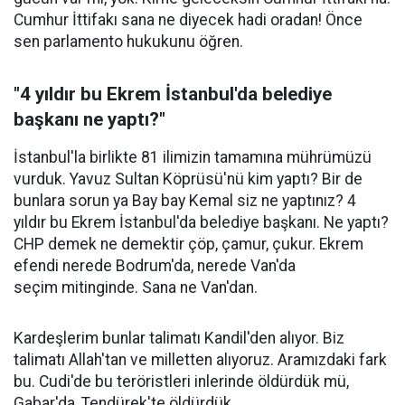
Cumhur İttifakı sana ne diyecek hadi oradan! Önce
sen parlamento hukukunu öğren.
"4 yıldır bu Ekrem İstanbul'da belediye
başkanı ne yaptı?"
İstanbul'la birlikte 81 ilimizin tamamına mührümüzü
vurduk. Yavuz Sultan Köprüsü'nü kim yaptı? Bir de
bunlara sorun ya Bay bay Kemal siz ne yaptınız? 4
yıldır bu Ekrem İstanbul'da belediye başkanı. Ne yaptı?
CHP demek ne demektir çöp, çamur, çukur. Ekrem
efendi nerede Bodrum'da, nerede Van'da
seçim mitinginde. Sana ne Van'dan.
Kardeşlerim bunlar talimatı Kandil'den alıyor. Biz
talimatı Allah'tan ve milletten alıyoruz. Aramızdaki fark
bu. Cudi'de bu teröristleri inlerinde öldürdük mü,
Gabar'da, Tendürek'te öldürdük.