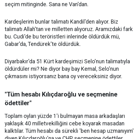
seçim mitinginde. Sana ne Van'dan.
Kardeşlerim bunlar talimatı Kandil'den alıyor. Biz
talimatı Allah'tan ve milletten alıyoruz. Aramızdaki fark
bu. Cudi'de bu teröristleri inlerinde öldürdük mü,
Gabar'da, Tendürek'te öldürdük.
Diyarbakır'da 51 Kürt kardeşimizi Selo'nun talimatıyla
öldürdüler mi? Ne diyor bay bay Kemal, Selo'nun
çıkmasını istiyorsanız bana oy vereceksiniz diyor.
"Tüm hesabı Kılıçdaroğlu ve seçmenine
ödettiler"
Toplam oyları yüzde 1'i bulmayan masa arkadaşları
yaklaşık 40 milletvekilliğini cebe koyarak masadan
kalktılar. Tüm hesabı da sürekli 'ben hesap uzmanıyım'
diyen Kılıçdaroğlu'na ve CHP seçmenine ödettiler.