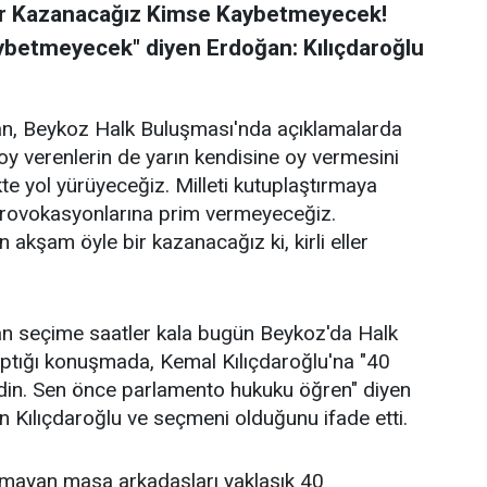
ir Kazanacağız Kimse Kaybetmeyecek!
aybetmeyecek" diyen Erdoğan: Kılıçdaroğlu
, Beykoz Halk Buluşması'nda açıklamalarda
a oy verenlerin de yarın kendisine oy vermesini
kte yol yürüyeceğiz. Milleti kutuplaştırmaya
Provokasyonlarına prim vermeyeceğiz.
 akşam öyle bir kazanacağız ki, kirli eller
 seçime saatler kala bugün Beykoz'da Halk
aptığı konuşmada, Kemal Kılıçdaroğlu'na "40
erdin. Sen önce parlamento hukuku öğren" diyen
n Kılıçdaroğlu ve seçmeni olduğunu ifade etti.
lmayan masa arkadaşları yaklaşık 40