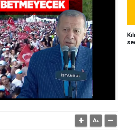
Kı
se