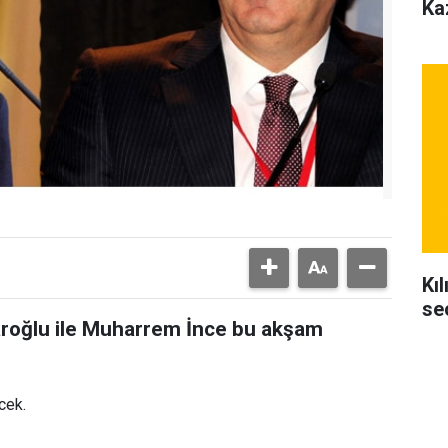
Ka
Kı
se
aroğlu ile Muharrem İnce bu akşam
cek.