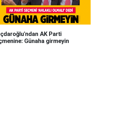
lıçdaroğlu'ndan AK Parti
çmenine: Günaha girmeyin