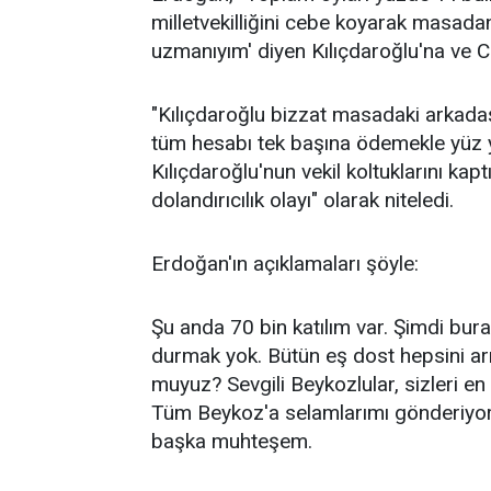
milletvekilliğini cebe koyarak masada
uzmanıyım' diyen Kılıçdaroğlu'na ve C
"Kılıçdaroğlu bizzat masadaki arkadaşl
tüm hesabı tek başına ödemekle yüz y
Kılıçdaroğlu'nun vekil koltuklarını kapt
dolandırıcılık olayı" olarak niteledi.
Erdoğan'ın açıklamaları şöyle:
Şu anda 70 bin katılım var. Şimdi bu
durmak yok. Bütün eş dost hepsini ar
muyuz? Sevgili Beykozlular, sizleri en
Tüm Beykoz'a selamlarımı gönderiyor
başka muhteşem.