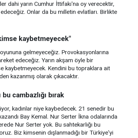
ler dahi yarın Cumhur İttifakı'na oy verecektir,
eceğiz. Onlar da bu milletin evlatları. Birlikte
i kimse kaybetmeyecek"
nın oyununa gelmeyeceğiz. Provokasyonlarına
areket edeceğiz. Yarın akşam öyle bir
imse kaybetmeyecek. Kendini bu topraklara ait
en kazanmış olarak çıkacaktır.
ı bu cambazlığı bırak
iyor, kadınlar niye kaybedecek. 21 senedir bu
 kazandı Bay Kemal. Nur Serter İkna odalarında
nerede Nur Serter yok. Bu sahtekarlığı bu
oruz. Biz kimsenin dışlanmadığı bir Türkiye'yi