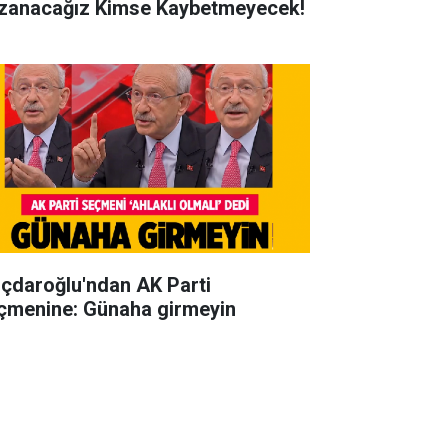
zanacağız Kimse Kaybetmeyecek!
lıçdaroğlu'ndan AK Parti
çmenine: Günaha girmeyin