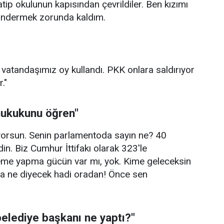
ip okulunun kapısından çevrildiler. Ben kızımı
öndermek zorunda kaldım.
 vatandaşımız oy kullandı. PKK onlara saldırıyor
."
hukukunu öğren"
yorsun. Senin parlamentoda sayın ne? 40
din. Biz Cumhur İttifakı olarak 323'le
eme yapma gücün var mı, yok. Kime geleceksin
ana ne diyecek hadi oradan! Önce sen
 belediye başkanı ne yaptı?"