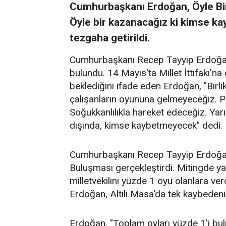
Cumhurbaşkanı Erdoğan, Öyle B
Öyle bir kazanacağız ki kimse k
tezgaha getirildi.
Cumhurbaşkanı Recep Tayyip Erdoğan
bulundu. 14 Mayıs'ta Millet İttifakı'n
beklediğini ifade eden Erdoğan, "Birli
çalışanların oyununa gelmeyeceğiz. 
Soğukkanlılıkla hareket edeceğiz. Yarın
dışında, kimse kaybetmeyecek" dedi.
Cumhurbaşkanı Recep Tayyip Erdoğan
Buluşması gerçekleştirdi. Mitingde y
milletvekilini yüzde 1 oyu olanlara v
Erdoğan, Altılı Masa'da tek kaybedeni
Erdoğan, "Toplam oyları yüzde 1'i bu