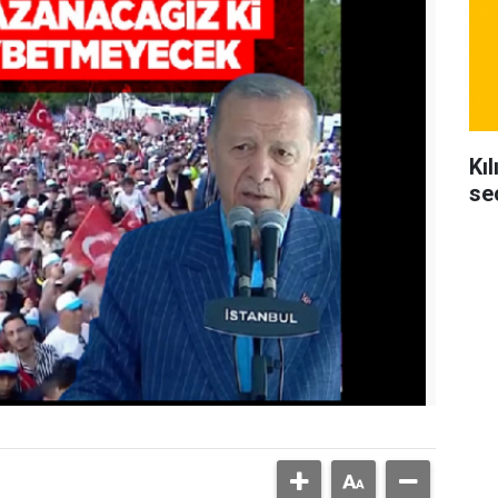
Kı
se