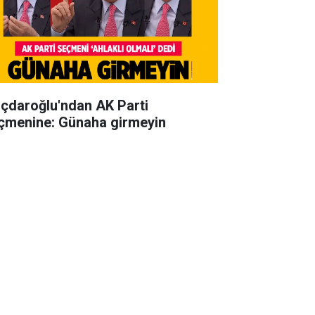
lıçdaroğlu'ndan AK Parti
çmenine: Günaha girmeyin