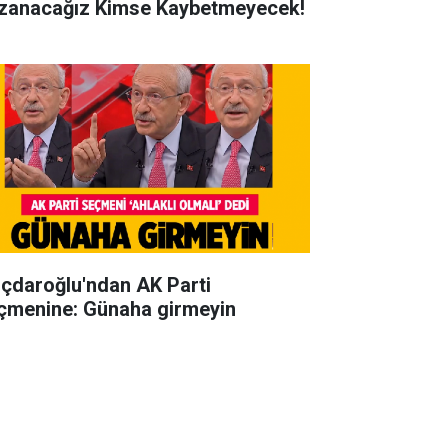
zanacağız Kimse Kaybetmeyecek!
lıçdaroğlu'ndan AK Parti
çmenine: Günaha girmeyin