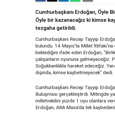
Cumhurbaşkanı Erdoğan, Öyle B
Öyle bir kazanacağız ki kimse k
tezgaha getirildi.
Cumhurbaşkanı Recep Tayyip Erdoğan
bulundu. 14 Mayıs'ta Millet İttifakı'n
beklediğini ifade eden Erdoğan, "Birli
çalışanların oyununa gelmeyeceğiz. 
Soğukkanlılıkla hareket edeceğiz. Yarın
dışında, kimse kaybetmeyecek" dedi.
Cumhurbaşkanı Recep Tayyip Erdoğan
Buluşması gerçekleştirdi. Mitingde y
milletvekilini yüzde 1 oyu olanlara v
Erdoğan, Altılı Masa'da tek kaybedeni