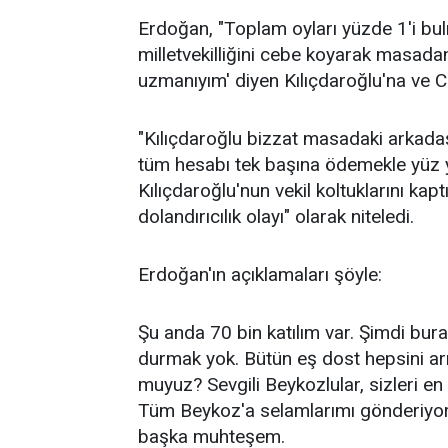
Erdoğan, "Toplam oyları yüzde 1'i bu
milletvekilliğini cebe koyarak masada
uzmanıyım' diyen Kılıçdaroğlu'na ve C
"Kılıçdaroğlu bizzat masadaki arkadaşl
tüm hesabı tek başına ödemekle yüz y
Kılıçdaroğlu'nun vekil koltuklarını kapt
dolandırıcılık olayı" olarak niteledi.
Erdoğan'ın açıklamaları şöyle:
Şu anda 70 bin katılım var. Şimdi bu
durmak yok. Bütün eş dost hepsini ar
muyuz? Sevgili Beykozlular, sizleri en
Tüm Beykoz'a selamlarımı gönderiyor
başka muhteşem.