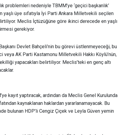
lık problemleri nedeniyle TBMM’ye ‘geçici başkanlık’
aşlı üye sıfatıyla İyi Parti Ankara Milletvekili seçilen
rtiliyor. Meclis İçtüzüğüne göre ikinci derecede en yaşlı
irmesi gerekiyor.
Başkanı Devlet Bahçeli’nin bu görevi üstlenmeyeceği, bu
ci veya AK Parti Kastamonu Milletvekili Hakkı Köylü’nün,
lliği yapacakları belirtiliyor. Meclis’teki en genç altı
acaklar.
M’ye kayıt yaptıracak, ardından da Meclis Genel Kurulunda
ıfatından kaynaklanan haklardan yararlanamayacak. Bu
inde bulunan HDP’li Cengiz Çiçek ve Leyla Güven yemin