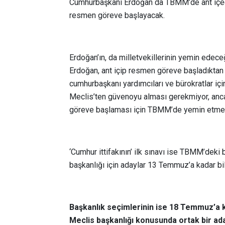
Cumhurbaşkanı Erdoğan da TBMM’de ant içece
resmen göreve başlayacak.
Erdoğan’ın, da milletvekillerinin yemin ede
Erdoğan, ant içip resmen göreve başladıktan
cumhurbaşkanı yardımcıları ve bürokratlar iç
Meclis’ten güvenoyu alması gerekmiyor, anc
göreve başlaması için TBMM’de yemin etmele
‘Cumhur ittifakının’ ilk sınavı ise TBMM’deki
başkanlığı için adaylar 13 Temmuz’a kadar bil
Başkanlık seçimlerinin ise 18 Temmuz’a 
Meclis başkanlığı konusunda ortak bir ad