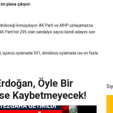
 ön plana çıkıyor.
ilebileceği konuşuluyor. AK Parti ve MHP uzlaşamazsa
K Parti’nin 295 olan sandalye sayısı kendi adayını son
00, üçüncü oylamada 301, dördüncü oylamada ise en fazla
doğan, Öyle Bir
Si
se Kaybetmeyecek!