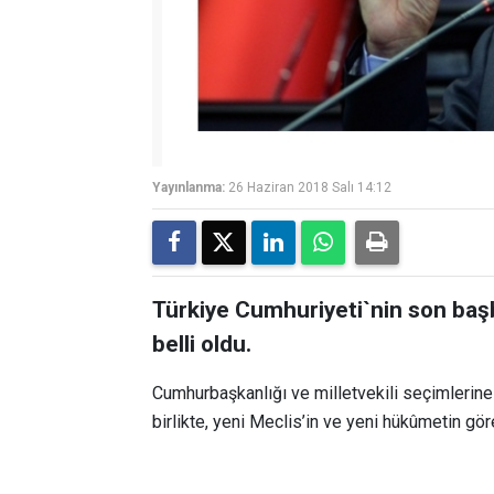
Yayınlanma:
26 Haziran 2018 Salı 14:12
Türkiye Cumhuriyeti`nin son başba
belli oldu.
Cumhurbaşkanlığı ve milletvekili seçimlerine 
birlikte, yeni Meclis’in ve yeni hükûmetin g