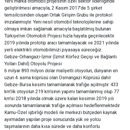
Yerli marka otomobil projesinin özel sektör liderliğinde
geliştirilmesi amacıyla, 2 Kasım 2017’de 5 şirket
temsilcisinden oluşan Ortak Girişim Grubu ile protokol
imzalanmıştır. Yeni nesil otomobil teknolojilerine sahip
olmaya imkan sağlamak amacıyla başlatılmış bulunan
Türkiye’nin Otomobili Projesi hızla hayata geçirilecektir.
2019 yılında prototip aracı tamamlayacak ve 2021 yılında
yerli elektrikli otomobilimizi piyasaya süreceğiz.
Gebze-Orhangazi-İzmir (İzmit Körfez Geçişi ve Bağlantı
Yolları Dahil) Otoyolu Projesi
6 milyar 893 milyon dolar maliyetli otoyolun, dünyanın en
uzun 4. asma köprüsü olan Osmangazi Köprüsü dahil
Gebze-Bursa kesimi tamamlanarak trafiğe açılmıştır. 433
km’lik otoyolun 219 km’sinin yapımı tamamlanmış olup 77
km’si 2018 yılında olmak üzere kalan kesimin 2019 yılı
sonunda tamamlanarak trafiğe açılması hedeflenmektedir.
Kamu-Özel işbirliği modeli ile merkezi bütçeden kaynak
ayırmadan yapılan proje sonucunda yük ve yolcu
taşımalarının daha kısa sürede ve daha konforlu