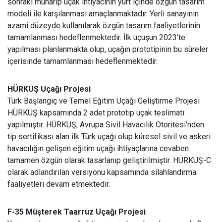
sonraki muharip uçak ihtiyacının yurt içinde özgün tasarım
modeli ile karşılanması amaçlanmaktadır. Yerli sanayinin
azami düzeyde kullanılarak özgün tasarım faaliyetlerinin
tamamlanması hedeflenmektedir. İlk uçuşun 2023’te
yapılması planlanmakta olup, uçağın prototipinin bu süreler
içerisinde tamamlanması hedeflenmektedir.
HÜRKUŞ Uçağı Projesi
Türk Başlangıç ve Temel Eğitim Uçağı Geliştirme Projesi
HÜRKUŞ kapsamında 2 adet prototip uçak teslimatı
yapılmıştır. HÜRKUŞ, Avrupa Sivil Havacılık Otoritesi’nden
tip sertifikası alan ilk Türk uçağı olup küresel sivil ve askeri
havacılığın gelişen eğitim uçağı ihtiyaçlarına cevaben
tamamen özgün olarak tasarlanıp geliştirilmiştir. HÜRKUŞ-C
olarak adlandırılan versiyonu kapsamında silahlandırma
faaliyetleri devam etmektedir.
F-35 Müşterek Taarruz Uçağı Projesi