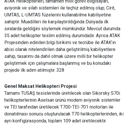
ATAK Helikopterleri, tamamen milli görev bilgisayarı,
aviyonik ve silah sistemleri ile teçhiz edilmiş olup; Cirit,
UMTAS, L-UMTAS füzelerini kullanabilme kabiliyetine
sahiptir. Muadilleri ile karşılaştırıldığında Dünyada ilk
sıralarda geldiğini söylemek mümkündür. Mevcut durumda
35 adet helikopter teslim edilmiş durumdadır. Ayrıca ATAK
Projesinden edinilen bilgi birikimi ve tecrübe ile ATAK’ın
abisi olarak nitelendirilen daha geliştirilmiş kabiliyetlere
sahip, tasarımı da dahil olmak üzere milli bir helikopter
geliştirmek için çalışmalara başlanmış ve bu konudaki
projede ilk adım atılmıştır. 328
Genel Maksat Helikopteri Projesi
Tamamı TUSAŞ tesislerinde üretilecek olan Sikorsky S70i
helikopterlerinin Aselsan ürünü modern aviyonik sistemler
ve TEI tarafından üretilecek T700-TEI-701 motorları ile
donatılması sonucu oluşturulacak T70 helikopterlerinden, iki
ayrı konfigürasyonda, toplam 109 adet üretilecektir.