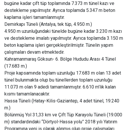
bugüne kadar çift tüp toplamında 7.373 m tünel kazı ve
destekleme yapılmıştır. Ayrıca toplamda 5.347 m beton
kaplama işleri tamamlanmıştır.
Demirkapı Tüneli (Antalya, tek tüp, 4.950 m.)
4.950 m uzunluğundaki tünelde bugüne kadar 3.230 m kazı
ve destekleme imalatı yapılmıştır. Ayrıca toplamda 3.150 m
beton kaplama işleri gerçekleştirilmiştir. Tünelin yapım
çalışmaları devam etmektedir.
Kahramanmaraş Göksun- 6. Bölge Hududu Arası 4 Tünel
(17.683 m.)
Proje kapsamında toplam uzunluğu 17.683 m olan 13 adet
tünel bulunmakta olup bu tünellerden toplam uzunluğu
11.073 m olan 9 adedi tamamlanmıştır. 6.610 m’lik kalan
kısmı tamamlanacaktır.
Hassa Tüneli (Hatay-Kilis-Gaziantep, 4 adet tünel, 19.240
m.)
Bölünmüş Yol 31,33 km ve Çift Tüp Karayolu Tüneli (19.000
m) standardındaki “Dörtyol-Hassa yolu” 2018 yılı Yatırım
Programına yeni iş olarak alınmış olup proje çalışmaları