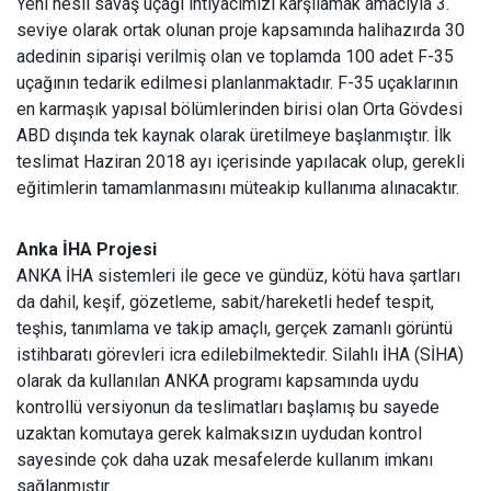
Yeni nesil savaş uçağı ihtiyacımızı karşılamak amacıyla 3.
seviye olarak ortak olunan proje kapsamında halihazırda 30
adedinin siparişi verilmiş olan ve toplamda 100 adet F-35
uçağının tedarik edilmesi planlanmaktadır. F-35 uçaklarının
en karmaşık yapısal bölümlerinden birisi olan Orta Gövdesi
ABD dışında tek kaynak olarak üretilmeye başlanmıştır. İlk
teslimat Haziran 2018 ayı içerisinde yapılacak olup, gerekli
eğitimlerin tamamlanmasını müteakip kullanıma alınacaktır.
Anka İHA Projesi
ANKA İHA sistemleri ile gece ve gündüz, kötü hava şartları
da dahil, keşif, gözetleme, sabit/hareketli hedef tespit,
teşhis, tanımlama ve takip amaçlı, gerçek zamanlı görüntü
istihbaratı görevleri icra edilebilmektedir. Silahlı İHA (SİHA)
olarak da kullanılan ANKA programı kapsamında uydu
kontrollü versiyonun da teslimatları başlamış bu sayede
uzaktan komutaya gerek kalmaksızın uydudan kontrol
sayesinde çok daha uzak mesafelerde kullanım imkanı
sağlanmıştır.