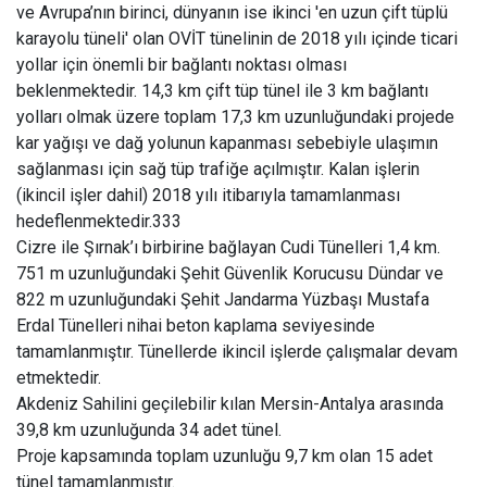
ve Avrupa’nın birinci, dünyanın ise ikinci 'en uzun çift tüplü
karayolu tüneli' olan OVİT tünelinin de 2018 yılı içinde ticari
yollar için önemli bir bağlantı noktası olması
beklenmektedir. 14,3 km çift tüp tünel ile 3 km bağlantı
yolları olmak üzere toplam 17,3 km uzunluğundaki projede
kar yağışı ve dağ yolunun kapanması sebebiyle ulaşımın
sağlanması için sağ tüp trafiğe açılmıştır. Kalan işlerin
(ikincil işler dahil) 2018 yılı itibarıyla tamamlanması
hedeflenmektedir.333
Cizre ile Şırnak’ı birbirine bağlayan Cudi Tünelleri 1,4 km.
751 m uzunluğundaki Şehit Güvenlik Korucusu Dündar ve
822 m uzunluğundaki Şehit Jandarma Yüzbaşı Mustafa
Erdal Tünelleri nihai beton kaplama seviyesinde
tamamlanmıştır. Tünellerde ikincil işlerde çalışmalar devam
etmektedir.
Akdeniz Sahilini geçilebilir kılan Mersin-Antalya arasında
39,8 km uzunluğunda 34 adet tünel.
Proje kapsamında toplam uzunluğu 9,7 km olan 15 adet
tünel tamamlanmıştır.