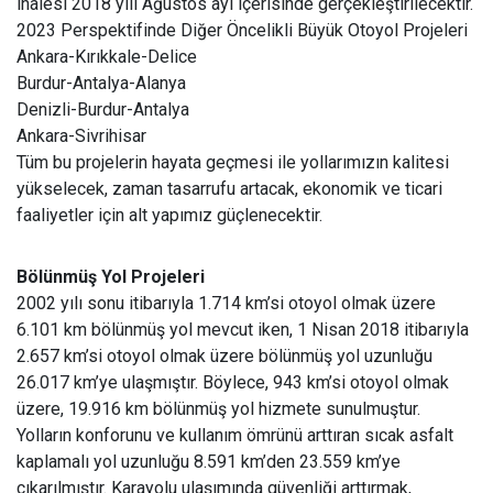
ihalesi 2018 yılı Ağustos ayı içerisinde gerçekleştirilecektir.
2023 Perspektifinde Diğer Öncelikli Büyük Otoyol Projeleri
Ankara-Kırıkkale-Delice
Burdur-Antalya-Alanya
Denizli-Burdur-Antalya
Ankara-Sivrihisar
Tüm bu projelerin hayata geçmesi ile yollarımızın kalitesi
yükselecek, zaman tasarrufu artacak, ekonomik ve ticari
faaliyetler için alt yapımız güçlenecektir.
Bölünmüş Yol Projeleri
2002 yılı sonu itibarıyla 1.714 km’si otoyol olmak üzere
6.101 km bölünmüş yol mevcut iken, 1 Nisan 2018 itibarıyla
2.657 km’si otoyol olmak üzere bölünmüş yol uzunluğu
26.017 km’ye ulaşmıştır. Böylece, 943 km’si otoyol olmak
üzere, 19.916 km bölünmüş yol hizmete sunulmuştur.
Yolların konforunu ve kullanım ömrünü arttıran sıcak asfalt
kaplamalı yol uzunluğu 8.591 km’den 23.559 km’ye
çıkarılmıştır. Karayolu ulaşımında güvenliği arttırmak,