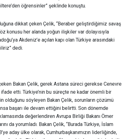
iltere’den öğrensinler” şeklinde konuştu.
lduğuna dikkat çeken Çelik, “Beraber geliştirdiğimiz savaş
öz konusu her alanda yoğun ilişkiler var dolayısıyla
rtadoğu’ya Akdeniz’e açılan kapı olan Türkiye arasındaki
liriz” dedi.
t çeken Bakan Çelik, gerek Astana süreci gerekse Cenevre
fade etti. Türkiye’nin bu süreçte ne kadar önemli bir
rin olduğunu söyleyen Bakan Çelik, sorunların çözümü
nsa başarı ile devam ettiğini belirtti. Son dönemde
ıklamasında değerlendiren Avrupa Birliği Bakanı Ömer
arını da yorumladı. Bakan Çelik, “Burada Türkiye, İslam
B’ye aday ülke olarak, Cumhurbaşkanımızın liderliğinde,