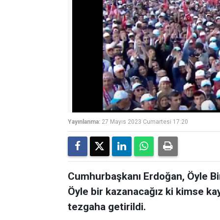
Yayınlanma:
27 Mayıs 2023 Cumartesi 17:20
Cumhurbaşkanı Erdoğan, Öyle B
Öyle bir kazanacağız ki kimse k
tezgaha getirildi.