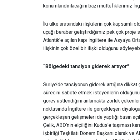
konumlandırılacağını bazı müttefiklerimiz İng
İki ülke arasındaki ilişkilerin çok kapsamlı o
uçağı beraber geliştirdiğimiz pek çok proje s
Atlantik’e açılan kapı İngiltere ile Asya’ya O
ilişkinin çok özel bir ilişki olduğunu söyleyebi
“Bölgedeki tansiyon giderek artıyor”
Suriye’de tansiyonun giderek artığına dikka
sürecini sabote etmek isteyenlerin olduğunu i
görev üstlendiğini anlamakta zorluk çekenle
noktasında İngiltere ile gerçekleşen diyalogu
gerçekleşen gelişmeleri de yaptığı basın aç
Çelik, ABD’nin elçiliğini Kudüs’e taşıması kar
İşbirliği Teşkilatı Dönem Başkanı olarak ve A