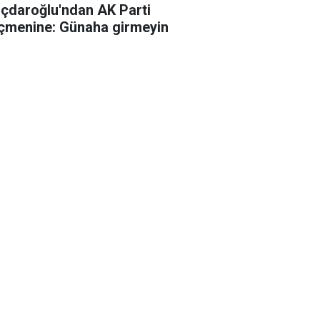
lıçdaroğlu'ndan AK Parti
çmenine: Günaha girmeyin