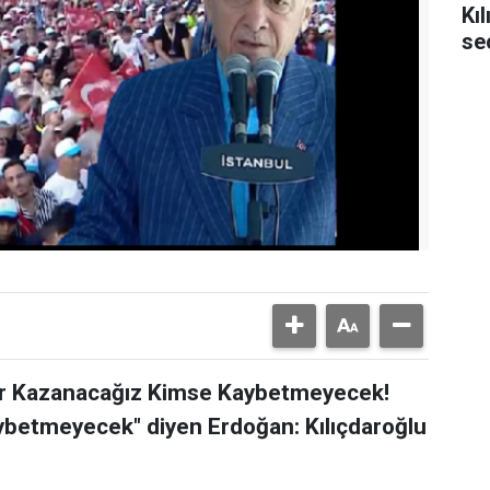
Kı
se
ir Kazanacağız Kimse Kaybetmeyecek!
aybetmeyecek" diyen Erdoğan: Kılıçdaroğlu