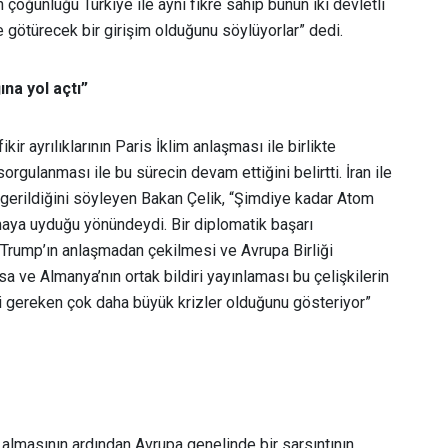
 çoğunluğu Türkiye ile aynı fikre sahip bunun iki devletli
ötürecek bir girişim olduğunu söylüyorlar” dedi.
ına yol açtı”
kir ayrılıklarının Paris İklim anlaşması ile birlikte
rgulanması ile bu sürecin devam ettiğini belirtti. İran ile
e gerildiğini söyleyen Bakan Çelik, “Şimdiye kadar Atom
şmaya uyduğu yönündeydi. Bir diplomatik başarı
Trump’ın anlaşmadan çekilmesi ve Avrupa Birliği
sa ve Almanya’nın ortak bildiri yayınlaması bu çelişkilerin
si gereken çok daha büyük krizler olduğunu gösteriyor”
rı almasının ardından Avrupa genelinde bir sarsıntının