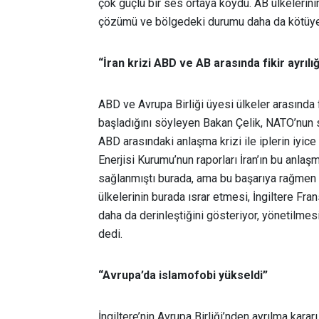
çok güçlü bir ses ortaya koydu. AB ülkelerinin
çözümü ve bölgedeki durumu daha da kötüye g
“İran krizi ABD ve AB arasında fikir ayrılığ
ABD ve Avrupa Birliği üyesi ülkeler arasında fi
başladığını söyleyen Bakan Çelik, NATO’nun so
ABD arasındaki anlaşma krizi ile iplerin iyic
Enerjisi Kurumu’nun raporları İran’ın bu anla
sağlanmıştı burada, ama bu başarıya rağmen 
ülkelerinin burada ısrar etmesi, İngiltere Fran
daha da derinleştiğini gösteriyor, yönetilme
dedi.
“Avrupa’da islamofobi yükseldi”
İngiltere’nin Avrupa Birliği’nden ayrılma kara