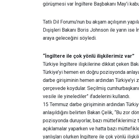
görüşmesi var İngiltere Başbakanı May’i kabul
Tatlı Dil Forumu’nun bu akşam açılışının yapıl
Dışişleri Bakanı Boris Johnson ile yarın ise İ
araya geleceğini söyledi.
“İngiltere ile çok yönlü ilişkilerimiz var”
Türkiye İngiltere ilişkilerine dikkat çeken Ba
Türkiye’yi hemen en doğru pozisyonda anlayan
darbe girişiminin hemen ardından Türkiye’yi z
çerçevede koydular. Seçilmiş cumhurbaşkanı
vesile ile yinelediler” ifadelerini kullandı.
15 Temmuz darbe girişiminin ardından Türkiye’
anlaşıldığını belirten Bakan Çelik, “Bu zor d
pozisyonda duruyorlar, bazı müttefiklerimiz 
açıklamalar yaparken ve hatta bazı müttefikl
yanlışları olurken İngiltere ile çok yönlü ilişki