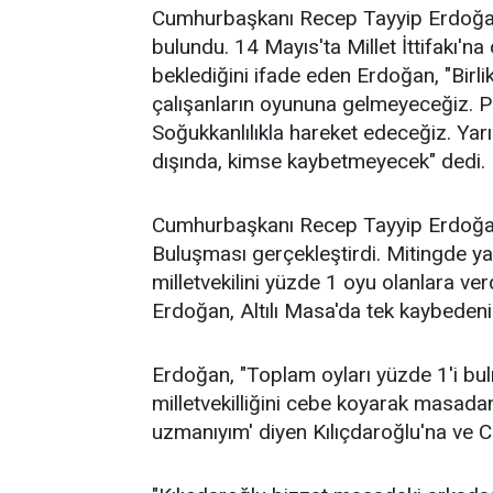
Cumhurbaşkanı Recep Tayyip Erdoğan
bulundu. 14 Mayıs'ta Millet İttifakı'n
beklediğini ifade eden Erdoğan, "Birli
çalışanların oyununa gelmeyeceğiz. 
Soğukkanlılıkla hareket edeceğiz. Yarın
dışında, kimse kaybetmeyecek" dedi.
Cumhurbaşkanı Recep Tayyip Erdoğan
Buluşması gerçekleştirdi. Mitingde y
milletvekilini yüzde 1 oyu olanlara v
Erdoğan, Altılı Masa'da tek kaybedeni
Erdoğan, "Toplam oyları yüzde 1'i bu
milletvekilliğini cebe koyarak masada
uzmanıyım' diyen Kılıçdaroğlu'na ve C