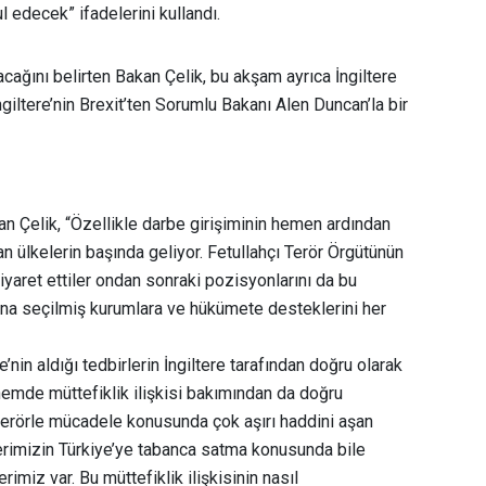
 edecek” ifadelerini kullandı.
acağını belirten Bakan Çelik, bu akşam ayrıca İngiltere
ngiltere’nin Brexit’ten Sorumlu Bakanı Alen Duncan’la bir
kan Çelik, “Özellikle darbe girişiminin hemen ardından
 ülkelerin başında geliyor. Fetullahçı Terör Örgütünün
iyaret ettiler ondan sonraki pozisyonlarını da bu
na seçilmiş kurumlara ve hükümete desteklerini her
nin aldığı tedbirlerin İngiltere tarafından doğru olarak
önemde müttefiklik ilişkisi bakımından da doğru
terörle mücadele konusunda çok aşırı haddini aşan
erimizin Türkiye’ye tabanca satma konusunda bile
lerimiz var. Bu müttefiklik ilişkisinin nasıl