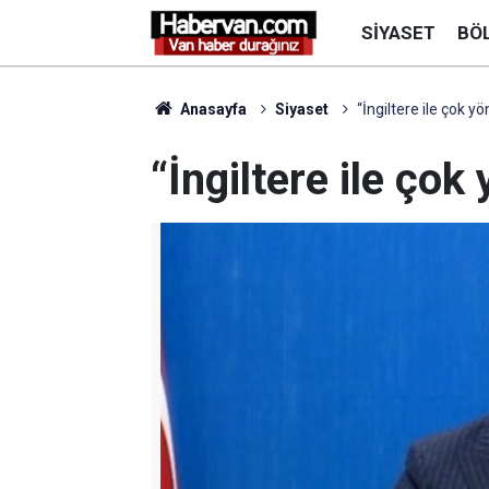
SIYASET
BÖ
Anasayfa
Siyaset
“İngiltere ile çok yön
“İngiltere ile çok 