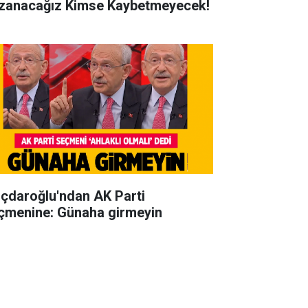
zanacağız Kimse Kaybetmeyecek!
lıçdaroğlu'ndan AK Parti
çmenine: Günaha girmeyin