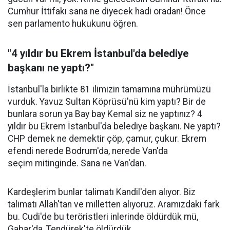
Cumhur İttifakı sana ne diyecek hadi oradan! Önce
sen parlamento hukukunu öğren.
"4 yıldır bu Ekrem İstanbul'da belediye
başkanı ne yaptı?"
İstanbul'la birlikte 81 ilimizin tamamına mührümüzü
vurduk. Yavuz Sultan Köprüsü'nü kim yaptı? Bir de
bunlara sorun ya Bay bay Kemal siz ne yaptınız? 4
yıldır bu Ekrem İstanbul'da belediye başkanı. Ne yaptı?
CHP demek ne demektir çöp, çamur, çukur. Ekrem
efendi nerede Bodrum'da, nerede Van'da
seçim mitinginde. Sana ne Van'dan.
Kardeşlerim bunlar talimatı Kandil'den alıyor. Biz
talimatı Allah'tan ve milletten alıyoruz. Aramızdaki fark
bu. Cudi'de bu teröristleri inlerinde öldürdük mü,
Gabar'da, Tendürek'te öldürdük.