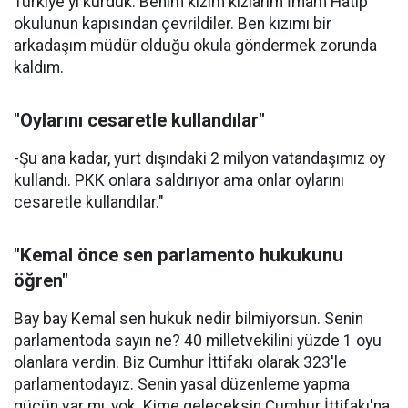
Türkiye'yi kurduk. Benim kızım kızlarım İmam Hatip
okulunun kapısından çevrildiler. Ben kızımı bir
arkadaşım müdür olduğu okula göndermek zorunda
kaldım.
"Oylarını cesaretle kullandılar"
-Şu ana kadar, yurt dışındaki 2 milyon vatandaşımız oy
kullandı. PKK onlara saldırıyor ama onlar oylarını
cesaretle kullandılar."
"Kemal önce sen parlamento hukukunu
öğren"
Bay bay Kemal sen hukuk nedir bilmiyorsun. Senin
parlamentoda sayın ne? 40 milletvekilini yüzde 1 oyu
olanlara verdin. Biz Cumhur İttifakı olarak 323'le
parlamentodayız. Senin yasal düzenleme yapma
gücün var mı, yok. Kime geleceksin Cumhur İttifakı'na.