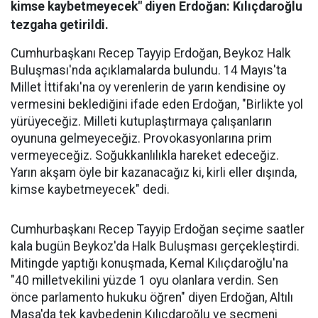
kimse kaybetmeyecek" diyen Erdoğan: Kılıçdaroğlu
tezgaha getirildi.
Cumhurbaşkanı Recep Tayyip Erdoğan, Beykoz Halk
Buluşması'nda açıklamalarda bulundu. 14 Mayıs'ta
Millet İttifakı'na oy verenlerin de yarın kendisine oy
vermesini beklediğini ifade eden Erdoğan, "Birlikte yol
yürüyeceğiz. Milleti kutuplaştırmaya çalışanların
oyununa gelmeyeceğiz. Provokasyonlarına prim
vermeyeceğiz. Soğukkanlılıkla hareket edeceğiz.
Yarın akşam öyle bir kazanacağız ki, kirli eller dışında,
kimse kaybetmeyecek" dedi.
Cumhurbaşkanı Recep Tayyip Erdoğan seçime saatler
kala bugün Beykoz'da Halk Buluşması gerçekleştirdi.
Mitingde yaptığı konuşmada, Kemal Kılıçdaroğlu'na
"40 milletvekilini yüzde 1 oyu olanlara verdin. Sen
önce parlamento hukuku öğren" diyen Erdoğan, Altılı
Masa'da tek kaybedenin Kılıçdaroğlu ve seçmeni