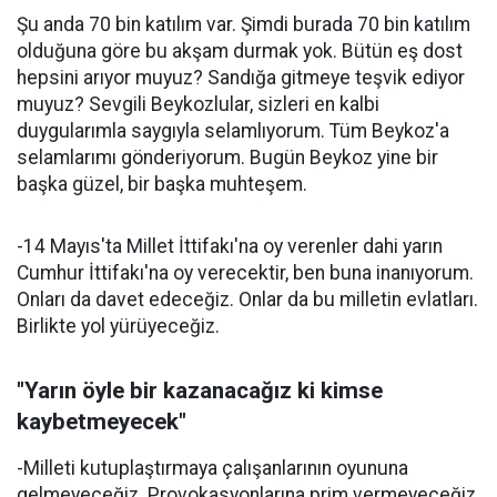
Şu anda 70 bin katılım var. Şimdi burada 70 bin katılım
olduğuna göre bu akşam durmak yok. Bütün eş dost
hepsini arıyor muyuz? Sandığa gitmeye teşvik ediyor
muyuz? Sevgili Beykozlular, sizleri en kalbi
duygularımla saygıyla selamlıyorum. Tüm Beykoz'a
selamlarımı gönderiyorum. Bugün Beykoz yine bir
başka güzel, bir başka muhteşem.
-14 Mayıs'ta Millet İttifakı'na oy verenler dahi yarın
Cumhur İttifakı'na oy verecektir, ben buna inanıyorum.
Onları da davet edeceğiz. Onlar da bu milletin evlatları.
Birlikte yol yürüyeceğiz.
"Yarın öyle bir kazanacağız ki kimse
kaybetmeyecek"
-Milleti kutuplaştırmaya çalışanlarının oyununa
gelmeyeceğiz. Provokasyonlarına prim vermeyeceğiz.