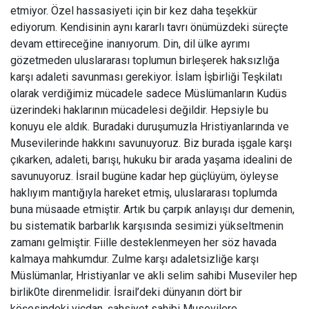
etmiyor. Özel hassasiyeti için bir kez daha teşekkür
ediyorum. Kendisinin aynı kararlı tavrı önümüzdeki süreçte
devam ettireceğine inanıyorum. Din, dil ülke ayrımı
gözetmeden uluslararası toplumun birleşerek haksızlığa
karşı adaleti savunması gerekiyor. İslam İşbirliği Teşkilatı
olarak verdiğimiz mücadele sadece Müslümanların Kudüs
üzerindeki haklarının mücadelesi değildir. Hepsiyle bu
konuyu ele aldık. Buradaki duruşumuzla Hristiyanlarında ve
Musevilerinde hakkını savunuyoruz. Biz burada işgale karşı
çıkarken, adaleti, barışı, hukuku bir arada yaşama idealini de
savunuyoruz. İsrail bugüne kadar hep güçlüyüm, öyleyse
haklıyım mantığıyla hareket etmiş, uluslararası toplumda
buna müsaade etmiştir. Artık bu çarpık anlayışı dur demenin,
bu sistematik barbarlık karşısında sesimizi yükseltmenin
zamanı gelmiştir. Fiille desteklenmeyen her söz havada
kalmaya mahkumdur. Zulme karşı adaletsizliğe karşı
Müslümanlar, Hristiyanlar ve akli selim sahibi Museviler hep
birlik0te direnmelidir. İsrail’deki dünyanın dört bir
köşesindeki vicdan, şahsiyet sahibi Musevilere