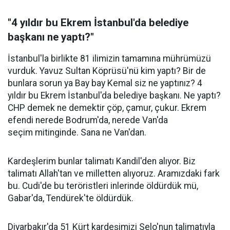
"4 yıldır bu Ekrem İstanbul'da belediye
başkanı ne yaptı?"
İstanbul'la birlikte 81 ilimizin tamamına mührümüzü
vurduk. Yavuz Sultan Köprüsü'nü kim yaptı? Bir de
bunlara sorun ya Bay bay Kemal siz ne yaptınız? 4
yıldır bu Ekrem İstanbul'da belediye başkanı. Ne yaptı?
CHP demek ne demektir çöp, çamur, çukur. Ekrem
efendi nerede Bodrum'da, nerede Van'da
seçim mitinginde. Sana ne Van'dan.
Kardeşlerim bunlar talimatı Kandil'den alıyor. Biz
talimatı Allah'tan ve milletten alıyoruz. Aramızdaki fark
bu. Cudi'de bu teröristleri inlerinde öldürdük mü,
Gabar'da, Tendürek'te öldürdük.
Diyarbakır'da 51 Kürt kardeşimizi Selo'nun talimatıyla