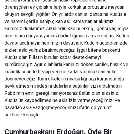
direnişçileri ey çıplak elleriyle korkaklar ordusuna meydan
okuyan sevgili yiğitler. On yıllardır canları pahasına Kudüs’e
ve haremi şerife sahip çıkan asil kahramanlar aklımız,
kalbimiz dualarımız sizinledir. Kadını erkeği, genci yaşlısıyla
tüm İslam dünyası yanınızdadır. Uğruna can verdiğiniz Kudüs
davası unutmayın hepimizin davasıdır. Kutlu mücadelenizde
sizleri asla yalnız bırakmayacağız. İşgal bitene başkenti
Kudüs olan Filistin kurulan kadar desteklemeyi
sürdüreceğiz. Ağır silahlarla kanınızı döken caniler, hukuk ve
insanlık önünde hesap verene kadar yolumuzdan asla
dönmeyeceğiz. Kimi ülkelerin riyakarlığı sizi karamsarlığa
sevk etmesin iradesini dolarlara satanlar sizi aldatmasın.
Rabbimin emri gereği inanıyorsanız üstün olan sizsiniz.
Kudüs’ün kaybedilmesine asla izin vermeyeceğimizi ve
davadan asla vazgeçmeyeceğimizi ifade ediyorum”
şeklinde konuştu.
Cumhurbaşkanı Erdoğan, Öyle Bir