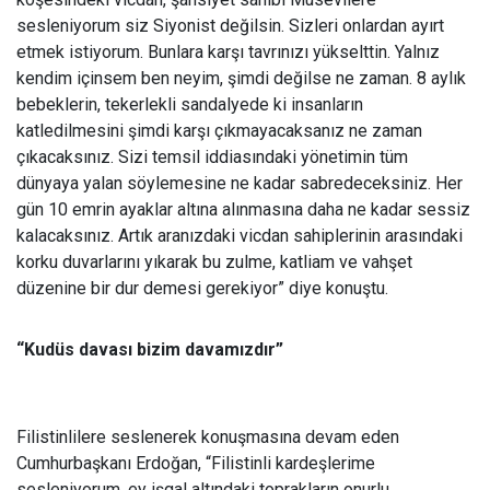
sesleniyorum siz Siyonist değilsin. Sizleri onlardan ayırt
etmek istiyorum. Bunlara karşı tavrınızı yükselttin. Yalnız
kendim içinsem ben neyim, şimdi değilse ne zaman. 8 aylık
bebeklerin, tekerlekli sandalyede ki insanların
katledilmesini şimdi karşı çıkmayacaksanız ne zaman
çıkacaksınız. Sizi temsil iddiasındaki yönetimin tüm
dünyaya yalan söylemesine ne kadar sabredeceksiniz. Her
gün 10 emrin ayaklar altına alınmasına daha ne kadar sessiz
kalacaksınız. Artık aranızdaki vicdan sahiplerinin arasındaki
korku duvarlarını yıkarak bu zulme, katliam ve vahşet
düzenine bir dur demesi gerekiyor” diye konuştu.
“Kudüs davası bizim davamızdır”
Filistinlilere seslenerek konuşmasına devam eden
Cumhurbaşkanı Erdoğan, “Filistinli kardeşlerime
sesleniyorum, ey işgal altındaki toprakların onurlu