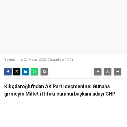
Yayınlanma:
27 Mayıs 2023 Cumartesi 17:18
Kılıçdaroğlu'ndan AK Parti seçmenine: Günaha
girmeyin Millet ittifakı cumhurbaşkanı adayı CHP
Genel Başkanı Kemal Kılıçdaroğlu, seçime 1 gün
kala canlı yayında tartılaşacak açıklamalar yaptı.
Kılıçdaroğlu, "Erdoğan'a oy verenler. Yapmayın
etmeyin günaha girmeyin. Samimi bir Müslüman bu