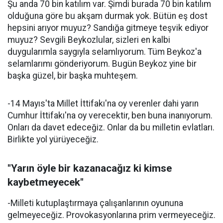
Şu anda 70 bin katılım var. Şimdi burada 70 bin katılım
olduğuna göre bu akşam durmak yok. Bütün eş dost
hepsini arıyor muyuz? Sandığa gitmeye teşvik ediyor
muyuz? Sevgili Beykozlular, sizleri en kalbi
duygularımla saygıyla selamlıyorum. Tüm Beykoz'a
selamlarımı gönderiyorum. Bugün Beykoz yine bir
başka güzel, bir başka muhteşem.
-14 Mayıs'ta Millet İttifakı'na oy verenler dahi yarın
Cumhur İttifakı'na oy verecektir, ben buna inanıyorum.
Onları da davet edeceğiz. Onlar da bu milletin evlatları.
Birlikte yol yürüyeceğiz.
"Yarın öyle bir kazanacağız ki kimse
kaybetmeyecek"
-Milleti kutuplaştırmaya çalışanlarının oyununa
gelmeyeceğiz. Provokasyonlarına prim vermeyeceğiz.