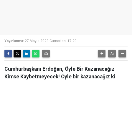
Yayınlanma:
27 Mayıs 2023 Cumartesi 17:20
Cumhurbaşkanı Erdoğan, Öyle Bir Kazanacağız
Kimse Kaybetmeyecek! Öyle bir kazanacağız ki
kimse kaybetmeyecek" diyen Erdoğan: Kılıçdaroğlu
tezgaha getirildi.
Cumhurbaşkanı Recep Tayyip Erdoğan, Beykoz Halk
Buluşması'nda açıklamalarda bulundu. 14 Mayıs'ta
Millet İttifakı'na oy verenlerin de yarın kendisine oy
vermesini beklediğini ifade eden Erdoğan, "Birlikte yol