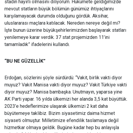
stadın hayırlı olmasını diliyorum. Hükümete geldiğimizde
mevcut statların büyük bölümün günümüz ihtiyaçlarını
karşılamayacak durumda olduğunu gördük. Aksihar,
uluslararası maçlara katılacak. Nereden nereye değil mi?
İşte bunun üzerine büyükşehirlerimizden başlayarak statları
yenilemeye karar verdik. 37 stat projemizden 11’ini
tamamladık” ifadelerini kullandı.
“BU NE GÜZELLİK”
Erdoğan, sözlerini şöyle sürdürdü: “Vakit, birlik vakti diyor
muyuz? Vakit Manisa vakti diyor muyuz? Vakit Türkiye vakti
diyor muyuz? Manisa bambaşka. Unutmayın, yaparsa yine
AK Parti yapar. 16 yılda ülkemizi her alanda 3,5 kat büyüttük.
2023’e hedeflerimize ulaşarak ülkemizi 2 kat daha
büyütemeye taklibiz. Bizim siyasetimiz daima hizmet
siyaseti olmuştur. Milletimize efendilik taslamaya değil
hizmetkar olmaya geldik. Bugüne kadar hep bu anlayışla