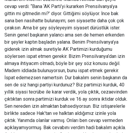
cevap verdi: “Bana ‘AK Parti’yi kurarken Prensilvanya’ya
gittin mi gitmedin mi?’ diyor. Gittiğimi söylüyor. İnce bak
sana ben nasihatte bulunayım; sen siyasette daha çok çok
çıraksın. Ama bir şey söyleyeyim siyaset dürüstlük ister.
Senin genel başkanın yalancı ama sen de hemen erkenden
bir şeyler kaptın başladın yalana. Benim Prensilvanya’ya
giderek izin almak suretiyle AK Partimizi kurduğumu
söylersen ispat etmen gerekir. Bizim Prensilvanya’dan izin
almaya ihtiyacım olmadı, böyle bir şey söz konusu değil.
Madem iddiada bulunuyorsun, bunu ispat etmek gerekir.
İspat edemezsen namertsin. Dur bakalım senin başkanın da
sen de siz hangi partiyi kurdunuz? Biz partimizi kurduk, 40
yıllık siyasi tecrübe ile karar verdik, yola çıktık, cezaevinden
çıktıktan sonra partimizi kurduk ve 16 ay sonra iktidar olduk.
Sen nereden izin almaktan bahsediyorsun. Biz istişarelerle
birlikte sadece Hak’tan ve halktan aldığımız izinle yola
çıktık. Yanımda olanlar varmış. Onları ben cevap vermeden
açıklayamıyormuş. Bak cevabını verdim hadi bakalım açıkla.