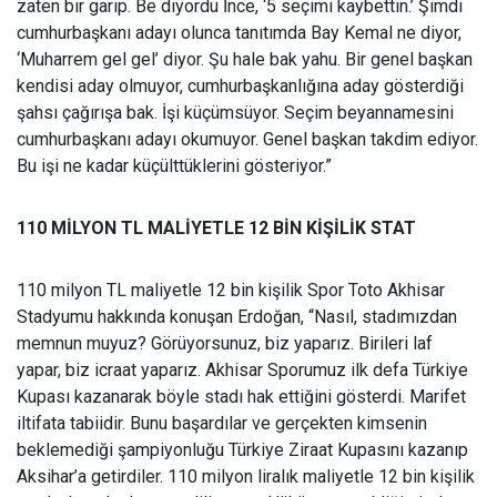
zaten bir garip. Be diyordu İnce, ‘5 seçimi kaybettin.’ Şimdi
cumhurbaşkanı adayı olunca tanıtımda Bay Kemal ne diyor,
‘Muharrem gel gel’ diyor. Şu hale bak yahu. Bir genel başkan
kendisi aday olmuyor, cumhurbaşkanlığına aday gösterdiği
şahsı çağırışa bak. İşi küçümsüyor. Seçim beyannamesini
cumhurbaşkanı adayı okumuyor. Genel başkan takdim ediyor.
Bu işi ne kadar küçülttüklerini gösteriyor.”
110 MİLYON TL MALİYETLE 12 BİN KİŞİLİK STAT
110 milyon TL maliyetle 12 bin kişilik Spor Toto Akhisar
Stadyumu hakkında konuşan Erdoğan, “Nasıl, stadımızdan
memnun muyuz? Görüyorsunuz, biz yaparız. Birileri laf
yapar, biz icraat yaparız. Akhisar Sporumuz ilk defa Türkiye
Kupası kazanarak böyle stadı hak ettiğini gösterdi. Marifet
iltifata tabiidir. Bunu başardılar ve gerçekten kimsenin
beklemediği şampiyonluğu Türkiye Ziraat Kupasını kazanıp
Aksihar’a getirdiler. 110 milyon liralık maliyetle 12 bin kişilik