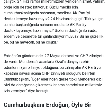
çalıştık. 24 Haziran’da milletimizden yeniden hizmet, yatırım,
proje için destek istiyoruz. Güçlü meclis için,
cumhurbaşkanlığında şahsımın, mecliste AK Parti’yi
desteklemeye hazır mıyız? 24 Haziran’da güçlü Türkiye için
cumhurbaşkanlığında şahsımı mecliste AK Parti’yi
destekleyemeye hazır mıyız? Sizlerin desteği ile irade,
erdem ve cesaretle tür şahlandırıyor muyuz? Bu ne güzellik
be, bu ne heyecan, bu ne coşku.”
Erdoğan’ın gündeminde, 27 Mayıs darbesi ve CHP zihniyeti
de vardı. Menderes’i asanlarla Özal’a dünyayı zehir
edenlerin aynı zihniyet olduğunu, bu zihniyetin AK Parti’ye
kapatma davası açana CHP zihniyeti olduğunu belirten
Cumhurbaşkanı, “Eğer ellerinden gelse tıpkı Menderes gibi
bizi de darağacına çıkartacaklar ama hamdolsun milletimiz
izin vermiyor” diye konuştu.
Cumhurbaşkanı Erdoğan, Öyle Bir