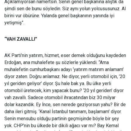
Açıklamıyorsan namertsin. Senin genel başkanına alıştık da
şimdi sen de bunu söyledin. Siz aynı yolun yolcususunuz. Al
birini vur öbürüne. Yalanda genel başkanının yanında iyi
yetişmiş”.
“VAH ZAVALLI”
AK Parti’nin yatırım, hizmet, eser demek olduğunu kaydeden
Erdoğan, ana muhalefete şu sözlerle yüklendi. “Ama
muhalefetin cumhurbaşkanı adayı ‘yatırım matırım anlamam’
diyor zaten. Doğru anlamaz. Ne diyor, yerli otomobil için, ’20
yıl geriden geliyor’ diyor. Şu hale bak ya. Bu ülke yerli
otomobil üretecek, kim yapacak bunu? ‘20 yıl geriden’ diyor
vah zavallı. Sadece otomobil ihracatından biz 30 milyar
dolar kazandık. Ey İnce, sen nerede geziyorsun yahu? Bir de
daha ileri gitmiş. ‘Kanal İstanbul tanımam, başlamam’ diyor.
Senin mensubu olduğu partinin geçmişinde böyle bir şey
yok. CHP’nin bu ülkede bir dikili ağacı var mı? Bay Kemal