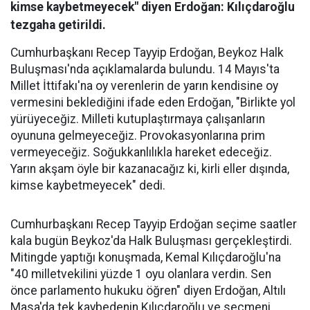
kimse kaybetmeyecek" diyen Erdoğan: Kılıçdaroğlu
tezgaha getirildi.
Cumhurbaşkanı Recep Tayyip Erdoğan, Beykoz Halk
Buluşması'nda açıklamalarda bulundu. 14 Mayıs'ta
Millet İttifakı'na oy verenlerin de yarın kendisine oy
vermesini beklediğini ifade eden Erdoğan, "Birlikte yol
yürüyeceğiz. Milleti kutuplaştırmaya çalışanların
oyununa gelmeyeceğiz. Provokasyonlarına prim
vermeyeceğiz. Soğukkanlılıkla hareket edeceğiz.
Yarın akşam öyle bir kazanacağız ki, kirli eller dışında,
kimse kaybetmeyecek" dedi.
Cumhurbaşkanı Recep Tayyip Erdoğan seçime saatler
kala bugün Beykoz'da Halk Buluşması gerçekleştirdi.
Mitingde yaptığı konuşmada, Kemal Kılıçdaroğlu'na
"40 milletvekilini yüzde 1 oyu olanlara verdin. Sen
önce parlamento hukuku öğren" diyen Erdoğan, Altılı
Masa'da tek kaybedenin Kılıçdaroğlu ve seçmeni