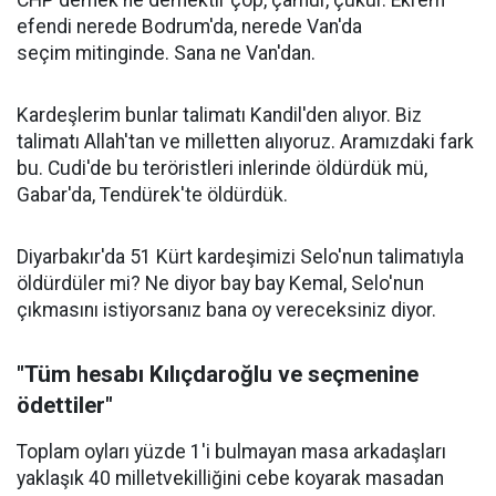
CHP demek ne demektir çöp, çamur, çukur. Ekrem
efendi nerede Bodrum'da, nerede Van'da
seçim mitinginde. Sana ne Van'dan.
Kardeşlerim bunlar talimatı Kandil'den alıyor. Biz
talimatı Allah'tan ve milletten alıyoruz. Aramızdaki fark
bu. Cudi'de bu teröristleri inlerinde öldürdük mü,
Gabar'da, Tendürek'te öldürdük.
Diyarbakır'da 51 Kürt kardeşimizi Selo'nun talimatıyla
öldürdüler mi? Ne diyor bay bay Kemal, Selo'nun
çıkmasını istiyorsanız bana oy vereceksiniz diyor.
"Tüm hesabı Kılıçdaroğlu ve seçmenine
ödettiler"
Toplam oyları yüzde 1'i bulmayan masa arkadaşları
yaklaşık 40 milletvekilliğini cebe koyarak masadan