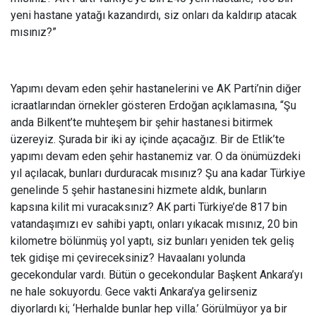
yeni hastane yatağı kazandırdı, siz onları da kaldırıp atacak
mısınız?”
Yapımı devam eden şehir hastanelerini ve AK Parti’nin diğer
icraatlarından örnekler gösteren Erdoğan açıklamasına, “Şu
anda Bilkent’te muhteşem bir şehir hastanesi bitirmek
üzereyiz. Şurada bir iki ay içinde açacağız. Bir de Etlik’te
yapımı devam eden şehir hastanemiz var. O da önümüzdeki
yıl açılacak, bunları durduracak mısınız? Şu ana kadar Türkiye
genelinde 5 şehir hastanesini hizmete aldık, bunların
kapsına kilit mi vuracaksınız? AK parti Türkiye’de 817 bin
vatandaşımızı ev sahibi yaptı, onları yıkacak mısınız, 20 bin
kilometre bölünmüş yol yaptı, siz bunları yeniden tek geliş
tek gidişe mi çevireceksiniz? Havaalanı yolunda
gecekondular vardı. Bütün o gecekondular Başkent Ankara’yı
ne hale sokuyordu. Gece vakti Ankara’ya gelirseniz
diyorlardı ki; ‘Herhalde bunlar hep villa.’ Görülmüyor ya bir