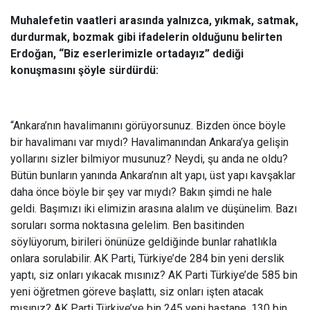
Muhalefetin vaatleri arasında yalnızca, yıkmak, satmak,
durdurmak, bozmak gibi ifadelerin olduğunu belirten
Erdoğan, “Biz eserlerimizle ortadayız” dediği
konuşmasını şöyle sürdürdü:
“Ankara’nın havalimanını görüyorsunuz. Bizden önce böyle
bir havalimanı var mıydı? Havalimanından Ankara’ya gelişin
yollarını sizler bilmiyor musunuz? Neydi, şu anda ne oldu?
Bütün bunların yanında Ankara’nın alt yapı, üst yapı kavşaklar
daha önce böyle bir şey var mıydı? Bakın şimdi ne hale
geldi. Başımızı iki elimizin arasına alalım ve düşünelim. Bazı
soruları sorma noktasına gelelim. Ben basitinden
söylüyorum, birileri önünüze geldiğinde bunlar rahatlıkla
onlara sorulabilir. AK Parti, Türkiye’de 284 bin yeni derslik
yaptı, siz onları yıkacak mısınız? AK Parti Türkiye’de 585 bin
yeni öğretmen göreve başlattı, siz onları işten atacak
mısınız? AK Parti Türkiye’ye bin 245 yeni hastane, 130 bin