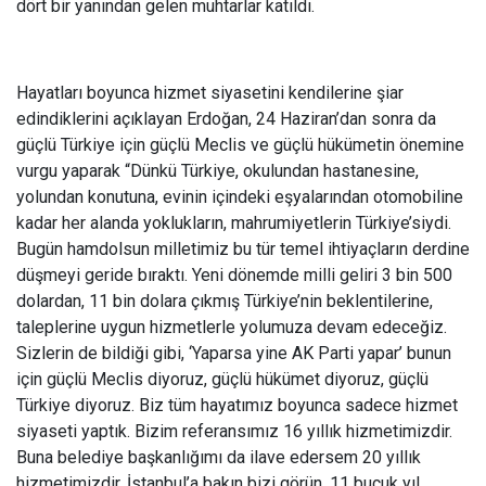
dört bir yanından gelen muhtarlar katıldı.
Hayatları boyunca hizmet siyasetini kendilerine şiar
edindiklerini açıklayan Erdoğan, 24 Haziran’dan sonra da
güçlü Türkiye için güçlü Meclis ve güçlü hükümetin önemine
vurgu yaparak “Dünkü Türkiye, okulundan hastanesine,
yolundan konutuna, evinin içindeki eşyalarından otomobiline
kadar her alanda yoklukların, mahrumiyetlerin Türkiye’siydi.
Bugün hamdolsun milletimiz bu tür temel ihtiyaçların derdine
düşmeyi geride bıraktı. Yeni dönemde milli geliri 3 bin 500
dolardan, 11 bin dolara çıkmış Türkiye’nin beklentilerine,
taleplerine uygun hizmetlerle yolumuza devam edeceğiz.
Sizlerin de bildiği gibi, ‘Yaparsa yine AK Parti yapar’ bunun
için güçlü Meclis diyoruz, güçlü hükümet diyoruz, güçlü
Türkiye diyoruz. Biz tüm hayatımız boyunca sadece hizmet
siyaseti yaptık. Bizim referansımız 16 yıllık hizmetimizdir.
Buna belediye başkanlığımı da ilave edersem 20 yıllık
hizmetimizdir. İstanbul’a bakın bizi görün. 11 buçuk yıl