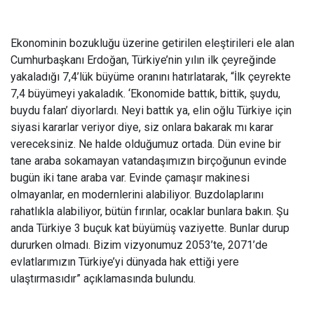
Ekonominin bozukluğu üzerine getirilen eleştirileri ele alan
Cumhurbaşkanı Erdoğan, Türkiye’nin yılın ilk çeyreğinde
yakaladığı 7,4’lük büyüme oranını hatırlatarak, “İlk çeyrekte
7,4 büyümeyi yakaladık. ‘Ekonomide battık, bittik, şuydu,
buydu falan’ diyorlardı. Neyi battık ya, elin oğlu Türkiye için
siyasi kararlar veriyor diye, siz onlara bakarak mı karar
vereceksiniz. Ne halde olduğumuz ortada. Dün evine bir
tane araba sokamayan vatandaşımızın birçoğunun evinde
bugün iki tane araba var. Evinde çamaşır makinesi
olmayanlar, en modernlerini alabiliyor. Buzdolaplarını
rahatlıkla alabiliyor, bütün fırınlar, ocaklar bunlara bakın. Şu
anda Türkiye 3 buçuk kat büyümüş vaziyette. Bunlar durup
dururken olmadı. Bizim vizyonumuz 2053’te, 2071’de
evlatlarımızın Türkiye’yi dünyada hak ettiği yere
ulaştırmasıdır” açıklamasında bulundu.