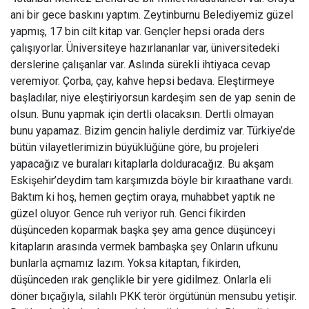
ani bir gece baskını yaptım. Zeytinburnu Belediyemiz güzel
yapmış, 17 bin cilt kitap var. Gençler hepsi orada ders
çalışıyorlar. Üniversiteye hazırlananlar var, üniversitedeki
derslerine çalışanlar var. Aslında sürekli ihtiyaca cevap
veremiyor. Çorba, çay, kahve hepsi bedava. Eleştirmeye
başladılar, niye eleştiriyorsun kardeşim sen de yap senin de
olsun. Bunu yapmak için dertli olacaksın. Dertli olmayan
bunu yapamaz. Bizim gencin haliyle derdimiz var. Türkiye’de
bütün vilayetlerimizin büyüklüğüne göre, bu projeleri
yapacağız ve buraları kitaplarla dolduracağız. Bu akşam
Eskişehir’deydim tam karşımızda böyle bir kıraathane vardı.
Baktım ki hoş, hemen geçtim oraya, muhabbet yaptık ne
güzel oluyor. Gence ruh veriyor ruh. Genci fikirden
düşünceden koparmak başka şey ama gence düşünceyi
kitapların arasında vermek bambaşka şey Onların ufkunu
bunlarla açmamız lazım. Yoksa kitaptan, fikirden,
düşünceden ırak gençlikle bir yere gidilmez. Onlarla eli
döner bıçağıyla, silahlı PKK terör örgütünün mensubu yetişir.