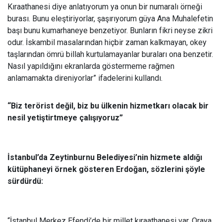
Kıraathanesi diye anlatıyorum ya onun bir numaralı örneği
burası. Bunu eleştiriyorlar, şaşırıyorum güya Ana Muhalefetin
başı bunu kumarhaneye benzetiyor. Bunların fikri neyse zikri
odur. İskambil masalarından hiçbir zaman kalkmayan, okey
taşlarından ömrü billah kurtulamayanlar buraları ona benzetir.
Nasıl yapıldığını ekranlarda göstermeme rağmen
anlamamakta direniyorlar” ifadelerini kullandı.
“Biz terörist değil, biz bu ülkenin hizmetkarı olacak bir
nesil yetiştirtmeye çalışıyoruz”
İstanbul’da Zeytinburnu Belediyesi’nin hizmete aldığı
kütüphaneyi örnek gösteren Erdoğan, sözlerini şöyle
sürdürdü:
“İstanbul Merkez Efendi’de bir millet kıraathanesi var. Oraya