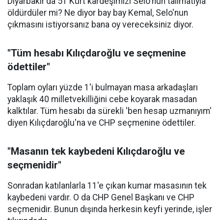
Diyarbakır'da 51 Kürt kardeşimizi Selo'nun talimatıyla
öldürdüler mi? Ne diyor bay bay Kemal, Selo'nun
çıkmasını istiyorsanız bana oy vereceksiniz diyor.
"Tüm hesabı Kılıçdaroğlu ve seçmenine
ödettiler"
Toplam oyları yüzde 1'i bulmayan masa arkadaşları
yaklaşık 40 milletvekilliğini cebe koyarak masadan
kalktılar. Tüm hesabı da sürekli 'ben hesap uzmanıyım'
diyen Kılıçdaroğlu'na ve CHP seçmenine ödettiler.
"Masanın tek kaybedeni Kılıçdaroğlu ve
seçmenidir"
Sonradan katılanlarla 11'e çıkan kumar masasının tek
kaybedeni vardır. O da CHP Genel Başkanı ve CHP
seçmenidir. Bunun dışında herkesin keyfi yerinde, işler