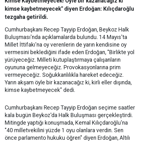
Kimse Kaybetmeyecek! Öyle bir kazanacağız ki
kimse kaybetmeyecek" diyen Erdoğan: Kılıçdaroğlu
tezgaha getirildi.
Cumhurbaşkanı Recep Tayyip Erdoğan, Beykoz Halk
Buluşması'nda açıklamalarda bulundu. 14 Mayıs'ta
Millet İttifakı'na oy verenlerin de yarın kendisine oy
vermesini beklediğini ifade eden Erdoğan, "Birlikte yol
yürüyeceğiz. Milleti kutuplaştırmaya çalışanların
oyununa gelmeyeceğiz. Provokasyonlarına prim
vermeyeceğiz. Soğukkanlılıkla hareket edeceğiz.
Yarın akşam öyle bir kazanacağız ki, kirli eller dışında,
kimse kaybetmeyecek" dedi.
Cumhurbaşkanı Recep Tayyip Erdoğan seçime saatler
kala bugün Beykoz'da Halk Buluşması gerçekleştirdi.
Mitingde yaptığı konuşmada, Kemal Kılıçdaroğlu'na
"40 milletvekilini yüzde 1 oyu olanlara verdin. Sen
önce parlamento hukuku öğren" diyen Erdoğan, Altılı