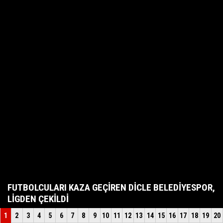
FUTBOLCULARI KAZA GEÇİREN DİCLE BELEDİYESPOR,
LİGDEN ÇEKİLDİ
1
2
3
4
5
6
7
8
9
10
11
12
13
14
15
16
17
18
19
20