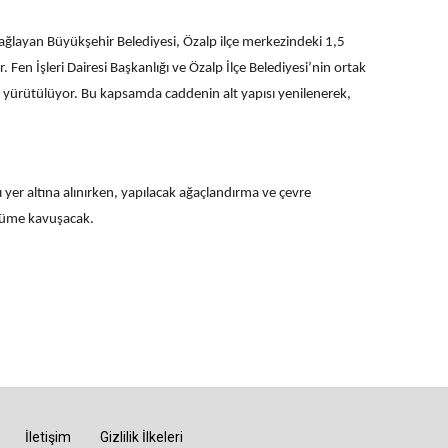
ı sağlayan Büyükşehir Belediyesi, Özalp ilçe merkezindeki 1,5
 Fen İşleri Dairesi Başkanlığı ve Özalp İlçe Belediyesi’nin ortak
 yürütülüyor. Bu kapsamda caddenin alt yapısı yenilenerek,
 yer altına alınırken, yapılacak ağaçlandırma ve çevre
nüme kavuşacak.
İletişim
Gizlilik İlkeleri