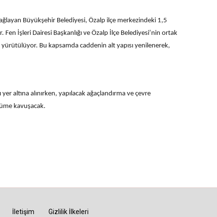
ı sağlayan Büyükşehir Belediyesi, Özalp ilçe merkezindeki 1,5
 Fen İşleri Dairesi Başkanlığı ve Özalp İlçe Belediyesi’nin ortak
 yürütülüyor. Bu kapsamda caddenin alt yapısı yenilenerek,
 yer altına alınırken, yapılacak ağaçlandırma ve çevre
nüme kavuşacak.
İletişim
Gizlilik İlkeleri