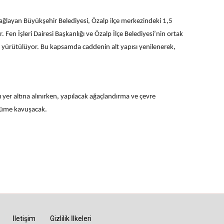
ı sağlayan Büyükşehir Belediyesi, Özalp ilçe merkezindeki 1,5
 Fen İşleri Dairesi Başkanlığı ve Özalp İlçe Belediyesi’nin ortak
 yürütülüyor. Bu kapsamda caddenin alt yapısı yenilenerek,
 yer altına alınırken, yapılacak ağaçlandırma ve çevre
nüme kavuşacak.
İletişim
Gizlilik İlkeleri