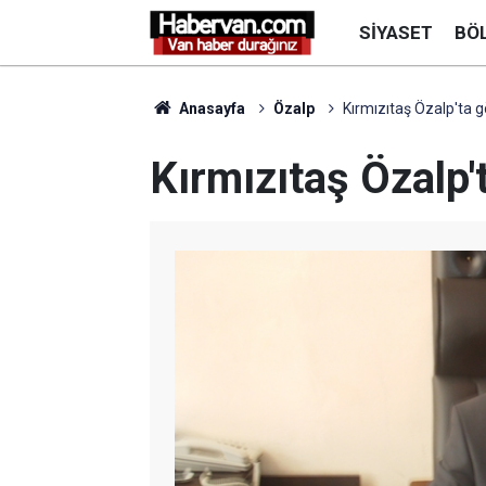
SIYASET
BÖ
Anasayfa
Özalp
Kırmızıtaş Özalp'ta g
Kırmızıtaş Özalp'