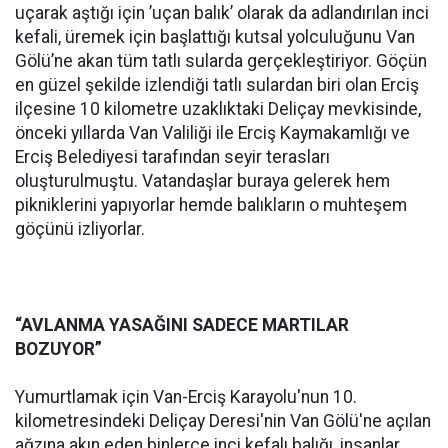
uçarak aştığı için ’uçan balık’ olarak da adlandırılan inci
kefali, üremek için başlattığı kutsal yolculuğunu Van
Gölü’ne akan tüm tatlı sularda gerçekleştiriyor. Göçün
en güzel şekilde izlendiği tatlı sulardan biri olan Erciş
ilçesine 10 kilometre uzaklıktaki Deliçay mevkisinde,
önceki yıllarda Van Valiliği ile Erciş Kaymakamlığı ve
Erciş Belediyesi tarafından seyir terasları
oluşturulmuştu. Vatandaşlar buraya gelerek hem
pikniklerini yapıyorlar hemde balıkların o muhteşem
göçünü izliyorlar.
“AVLANMA YASAĞINI SADECE MARTILAR
BOZUYOR”
Yumurtlamak için Van-Erciş Karayolu'nun 10.
kilometresindeki Deliçay Deresi'nin Van Gölü'ne açılan
ağzına akın eden binlerce inci kefalı balığı, insanlar