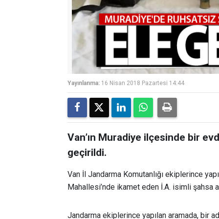
Yayınlanma:
16 Nisan 2018 Pazartesi 14:44
Van’ın Muradiye ilçesinde bir ev
geçirildi.
Van İl Jandarma Komutanlığı ekiplerince yapı
Mahallesi’nde ikamet eden İ.A. isimli şahsa ai
Jandarma ekiplerince yapılan aramada, bir ad