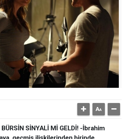
ÜRSİN SİNYALİ Mİ GELDİ! -İbrahim
aya, geçmiş ilişkilerinden birinde