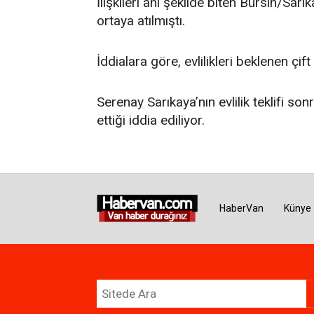
İlişkileri ani şekilde biten Bürsin/Sarık
ortaya atılmıştı.
İddialara göre, evlilikleri beklenen çift
Serenay Sarıkaya’nın evlilik teklifi so
ettiği iddia ediliyor.
HaberVan
Künye