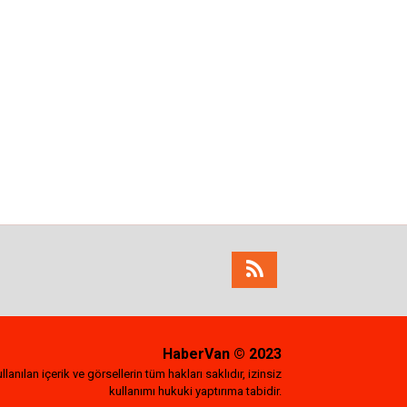
HaberVan
© 2023
lanılan içerik ve görsellerin tüm hakları saklıdır, izinsiz
kullanımı hukuki yaptırıma tabidir.