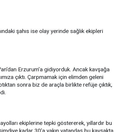
daki şahıs ise olay yerinde sağlık ekipleri
Van’dan Erzurum’a gidiyorduk. Ancak kavşağa
ımıza çıktı. Çarpmamak için elimden geleni
tan sonra biz de araçla birlikte refüje çıktık,
di.
olları ekiplerine tepki göstererek, yıllardır bu
ı, şimdiye kadar 30’a yakın vatandaş bu kavşakta