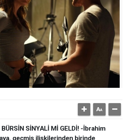
ÜRSİN SİNYALİ Mİ GELDİ! -İbrahim
aya, geçmiş ilişkilerinden birinde