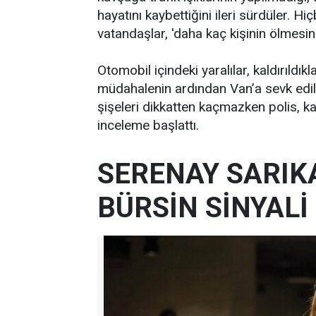
hayatını kaybettiğini ileri sürdüler. Hi
vatandaşlar, 'daha kaç kişinin ölmesini b
Otomobil içindeki yaralılar, kaldırıldık
müdahalenin ardından Van’a sevk edild
şişeleri dikkatten kaçmazken polis, ka
inceleme başlattı.
SERENAY SARIK
BÜRSİN SİNYALİ 