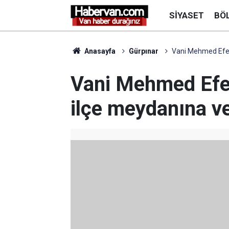
SIYASET
BÖ
Anasayfa
Gürpınar
Vani Mehmed Efend
Vani Mehmed Efen
ilçe meydanına ve