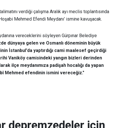
alimatını verdiği çalışma Aralık ayı meclis toplantısında
 ‘Hoşabi Mehmed Efendi Meydanı’ ismine kavuşacak.
ydanına vereceklerini söyleyen Gürpınar Belediye
de dünyaya gelen ve Osmanlı döneminin büyük
nin İstanbul'da yaptırdığı cami maalesef geçirdiği
arihi Vaniköy camisindeki yangın bizleri derinden
olarak ilçe meydanımıza padişah hocalığı da yapan
âbî Mehmed efendinin ismini vereceğiz."
ar depremzedeler için