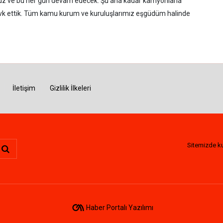
ıyoruz ve bu her gün devam edecek. Şu ana kadar kamyonlarla
evk ettik. Tüm kamu kurum ve kuruluşlarımız eşgüdüm halinde
İletişim
Gizlilik İlkeleri
Sitemizde kul
Haber Portalı Yazılımı