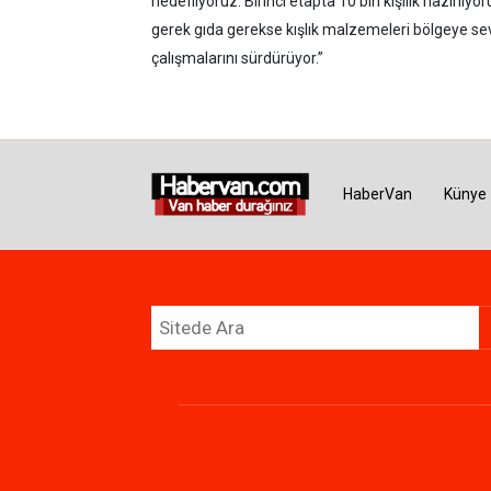
hedefliyoruz. Birinci etapta 10 bin kişilik hazırl
gerek gıda gerekse kışlık malzemeleri bölgeye s
çalışmalarını sürdürüyor.”
HaberVan
Künye