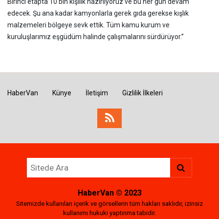
Birinci etapta 10 bin kişilik hazırlıyoruz ve bu her gün devam
edecek. Şu ana kadar kamyonlarla gerek gıda gerekse kışlık
malzemeleri bölgeye sevk ettik. Tüm kamu kurum ve
kuruluşlarımız eşgüdüm halinde çalışmalarını sürdürüyor.”
HaberVan
Künye
İletişim
Gizlilik İlkeleri
HaberVan
© 2023
Sitemizde kullanılan içerik ve görsellerin tüm hakları saklıdır, izinsiz
kullanımı hukuki yaptırıma tabidir.