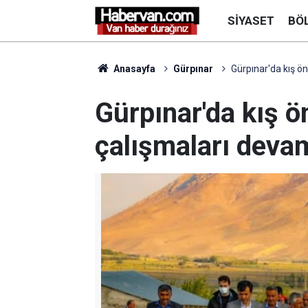
SIYASET
BÖ
Anasayfa
Gürpınar
Gürpınar'da kış ö
Gürpınar'da kış ö
çalışmaları deva