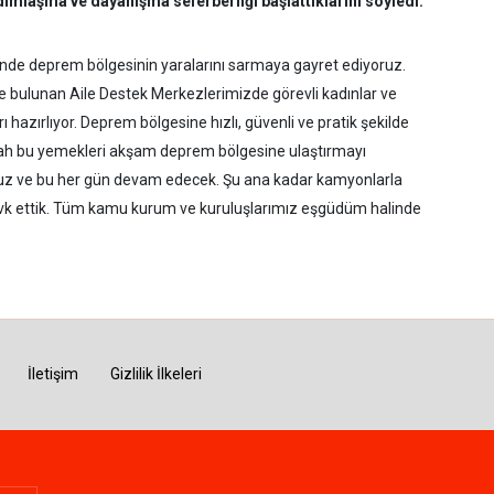
dımlaşma ve dayanışma seferberliği başlattıklarını söyledi.
de deprem bölgesinin yaralarını sarmaya gayret ediyoruz.
e bulunan Aile Destek Merkezlerimizde görevli kadınlar ve
 hazırlıyor. Deprem bölgesine hızlı, güvenli ve pratik şekilde
llah bu yemekleri akşam deprem bölgesine ulaştırmayı
ıyoruz ve bu her gün devam edecek. Şu ana kadar kamyonlarla
evk ettik. Tüm kamu kurum ve kuruluşlarımız eşgüdüm halinde
İletişim
Gizlilik İlkeleri