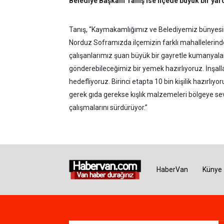
Belediye Başkanı Tanış ise ilçede büyük bir yar
Tanış, “Kaymakamlığımız ve Belediyemiz bünyesin
Norduz Soframızda ilçemizin farklı mahallelerind
çalışanlarımız şuan büyük bir gayretle kumanyaları
gönderebileceğimiz bir yemek hazırlıyoruz. İnşa
hedefliyoruz. Birinci etapta 10 bin kişilik hazırl
gerek gıda gerekse kışlık malzemeleri bölgeye s
çalışmalarını sürdürüyor.”
HaberVan
Künye