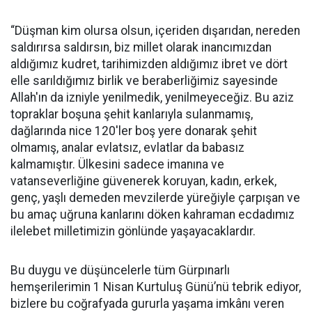
“Düşman kim olursa olsun, içeriden dışarıdan, nereden
saldırırsa saldırsın, biz millet olarak inancımızdan
aldığımız kudret, tarihimizden aldığımız ibret ve dört
elle sarıldığımız birlik ve beraberliğimiz sayesinde
Allah'ın da izniyle yenilmedik, yenilmeyeceğiz. Bu aziz
topraklar boşuna şehit kanlarıyla sulanmamış,
dağlarında nice 120'ler boş yere donarak şehit
olmamış, analar evlatsız, evlatlar da babasız
kalmamıştır. Ülkesini sadece imanına ve
vatanseverliğine güvenerek koruyan, kadın, erkek,
genç, yaşlı demeden mevzilerde yüreğiyle çarpışan ve
bu amaç uğruna kanlarını döken kahraman ecdadımız
ilelebet milletimizin gönlünde yaşayacaklardır.
Bu duygu ve düşüncelerle tüm Gürpınarlı
hemşerilerimin 1 Nisan Kurtuluş Günü’nü tebrik ediyor,
bizlere bu coğrafyada gururla yaşama imkânı veren