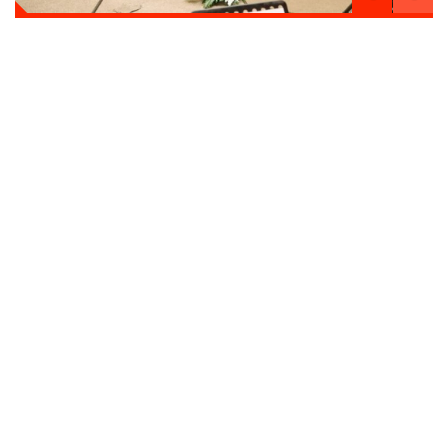
HaberVan
Künye
İletişim
Gizlilik İlkeleri
HaberVan
© 2023
Sitemizde kullanılan içerik ve görsellerin tüm hakları saklıdır, izinsiz
kullanımı hukuki yaptırıma tabidir.