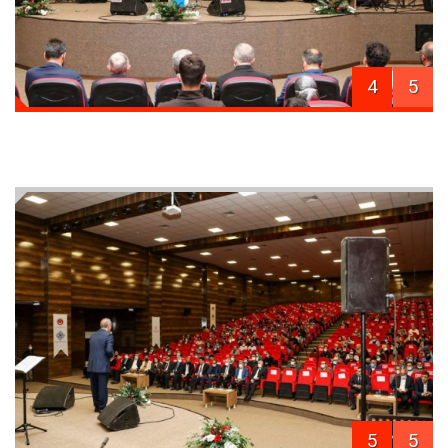
4
5
5
5