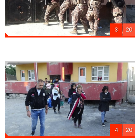
3
20
4
20