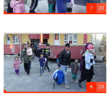
7
20
8
20