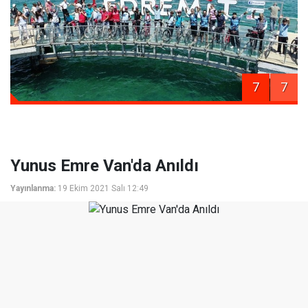
7
7
Yunus Emre Van'da Anıldı
Yayınlanma:
19 Ekim 2021 Salı 12:49