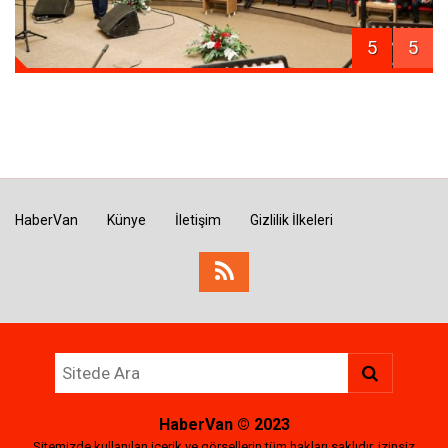
5
5
HaberVan
Künye
İletişim
Gizlilik İlkeleri
HaberVan
© 2023
Sitemizde kullanılan içerik ve görsellerin tüm hakları saklıdır, izinsiz