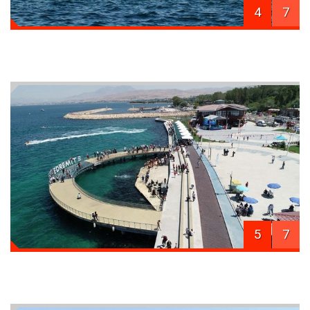
4
7
5
7